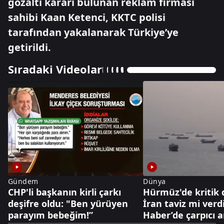
gözaltı kararı bulunan reklam firması
sahibi Kaan Ketenci, KKTC polisi
tarafından yakalanarak Türkiye’ye
getirildi.
Sıradaki Videolar
Gündem
Dünya
CHP'li başkanın kirli çarkı
Hürmüz'de kritik
deşifre oldu: "Ben yürüyen
İran taviz mi verd
parayım bebeğim!”
Haber’de çarpıcı a