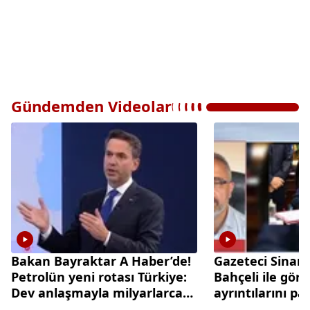
Gündemden Videolar
Bakan Bayraktar A Haber’de!
Gazeteci Sinan
Petrolün yeni rotası Türkiye:
Bahçeli ile gör
Dev anlaşmayla milyarlarca
ayrıntılarını pa
dolarlık hamle