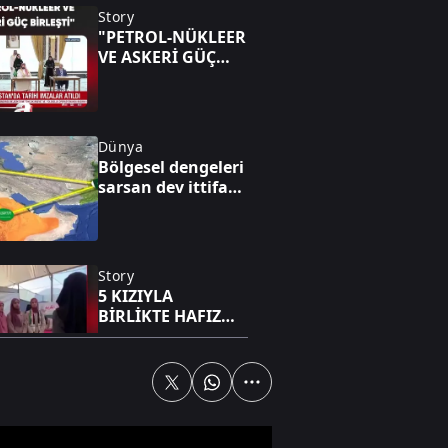
Story
"PETROL-NÜKLEER
VE ASKERİ GÜÇ
BİRLEŞTİ"
Dünya
Bölgesel dengeleri
sarsan dev ittifak!
Mekke paktı yeni
süper güç mü?
Story
5 KIZIYLA
BİRLİKTE HAFIZ
OLDU
Özel Haber
Avrupa kıtası
sıcaktan