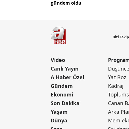
gündem oldu
Bizi Taki
Video
Program
Canlı Yayın
Düşünce 
A Haber Özel
Yaz Boz
Gündem
Kadraj
Ekonomi
Toplumsa
Son Dakika
Yaşam
Arka Pla
Dünya
Memleke
Spor
Seyaha