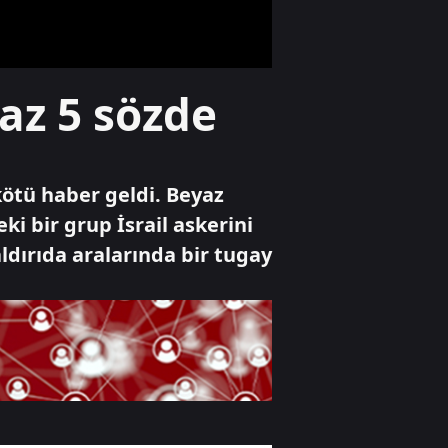
kavruluyor
Özel Haber
az 5 sözde
Aynı mecra farklı
kurallar!
ötü haber geldi. Beyaz
Televizyon
i bir grup İsrail askerini
İşte Salah
aldırıda aralarında bir tugay
transferinin
hikayesi