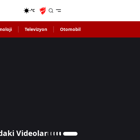
-°C
noloji
Televizyon
Otomobil
daki Videolar