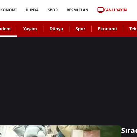
CANLI YAYIN
EKONOMİ
DÜNYA
SPOR
RESMİ İLAN
ndem
Yaşam
Dünya
Spor
Ekonomi
Tek
Sıra