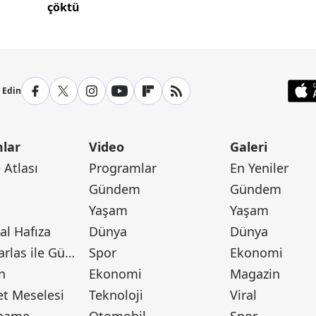
çöktü
p Edin
lar
Video
Galeri
Atlası
Programlar
En Yeniler
Gündem
Gündem
Yaşam
Yaşam
l Hafıza
Dünya
Dünya
Canan Barlas ile Gündem
Spor
Ekonomi
n
Ekonomi
Magazin
t Meselesi
Teknoloji
Viral
tname
Otomobil
Spor