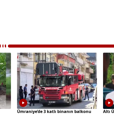
Ümraniye’de 3 katlı binanın balkonu
Altı 