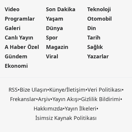
Video
Son Dakika
Teknoloji
Programlar
Yaşam
Otomobil
Galeri
Dünya
Din
Canlı Yayın
Spor
Tarih
A Haber Özel
Magazin
Sağlık
Gündem
Viral
Yazarlar
Ekonomi
RSS
•
Bize Ulaşın
•
Künye/İletişim
•
Veri Politikası
•
Frekanslar
•
Arşiv
•
Yayın Akışı
•
Gizlilik Bildirimi
•
Hakkımızda
•
Yayın İlkeleri
•
İsimsiz Kaynak Politikası