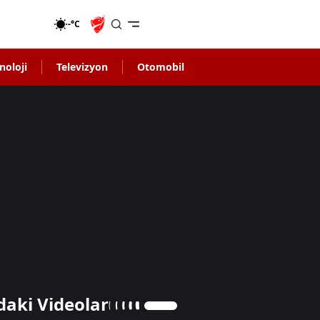
-°C
noloji
Televizyon
Otomobil
daki Videolar