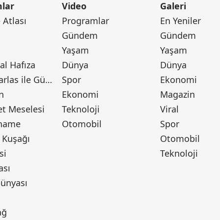
lar
Video
Galeri
Atlası
Programlar
En Yeniler
Gündem
Gündem
Yaşam
Yaşam
l Hafıza
Dünya
Dünya
Canan Barlas ile Gündem
Spor
Ekonomi
n
Ekonomi
Magazin
t Meselesi
Teknoloji
Viral
tname
Otomobil
Spor
 Kuşağı
Otomobil
si
Teknoloji
ası
ünyası
ı
ağ