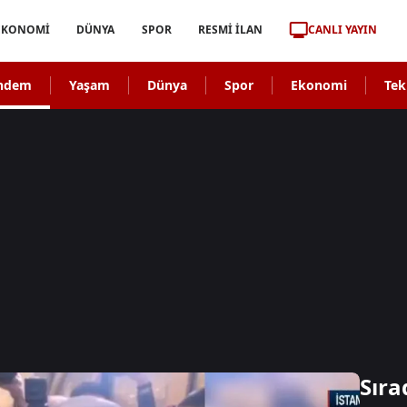
CANLI YAYIN
EKONOMİ
DÜNYA
SPOR
RESMİ İLAN
ndem
Yaşam
Dünya
Spor
Ekonomi
Tek
Sıra