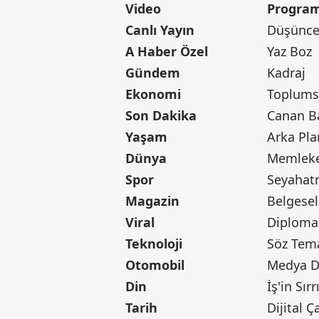
Video
Program
Canlı Yayın
Düşünce 
A Haber Özel
Yaz Boz
Gündem
Kadraj
Ekonomi
Toplumsa
Son Dakika
Yaşam
Arka Pla
Dünya
Memleke
Spor
Seyaha
Magazin
Belgesel
Viral
Diploma
Teknoloji
Söz Tem
Otomobil
Medya D
Din
İş'in Sırr
Tarih
Dijital Ç