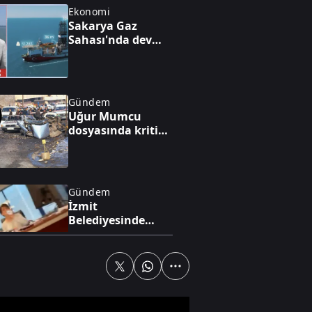
Ekonomi
Sakarya Gaz
Sahası'nda dev
hamle: Üretim iki
katına çıkıyor
Gündem
Uğur Mumcu
dosyasında kritik
görüşme
Gündem
İzmit
Belediyesinde
rüşvet alışverişi
kamerada
Gündem
Başkan Erdoğan
14'te Başkan