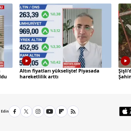
h
Altın fiyatları yükselişte! Piyasada
Şişli
oldu
hareketlilik arttı
Şahin
p Edin