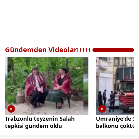
Gündemden Videolar
Trabzonlu teyzenin Salah
Ümraniye’de 3 k
tepkisi gündem oldu
balkonu çöktü