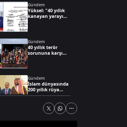
Gündem
Yüksel: "40 yıllık
kanayan yarayı
hukukun şifalı eli
saracak"
Gündem
40 yıllık terör
sorununa karşı
yeni adım
Gündem
İslam dünyasında
200 yıllık rüya
gerçek oluyor!
Gündem
Üç ülke bugün
"Mekke"