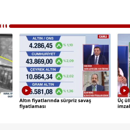
Altın fiyatlarında sürpriz savaş
Üç ü
fiyatlaması
imza