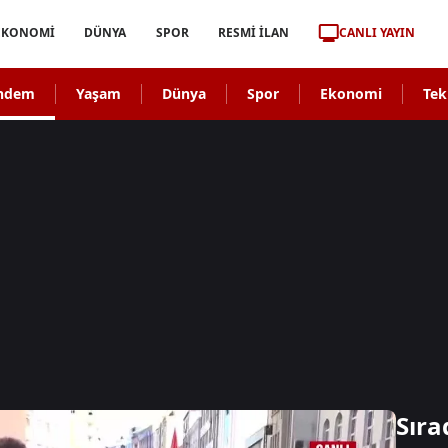
CANLI YAYIN
EKONOMİ
DÜNYA
SPOR
RESMİ İLAN
ndem
Yaşam
Dünya
Spor
Ekonomi
Tek
Sıra