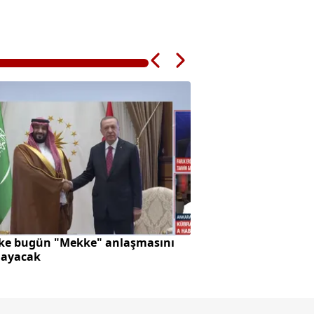
lke bugün "Mekke" anlaşmasını
"O ne bilema bir ş
layacak