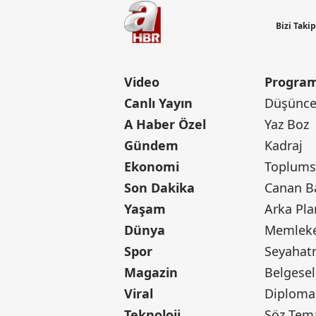
Bizi Taki
Video
Program
Canlı Yayın
Düşünce 
A Haber Özel
Yaz Boz
Gündem
Kadraj
Ekonomi
Toplumsa
Son Dakika
Yaşam
Arka Pla
Dünya
Memleke
Spor
Seyaha
Magazin
Belgesel
Viral
Diploma
Teknoloji
Söz Tem