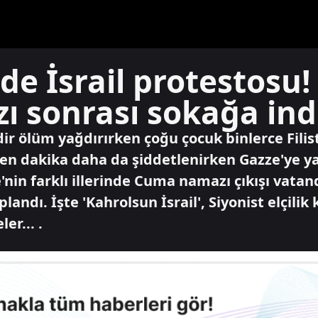
de İsrail protestosu! 
sonrası sokağa indi
dir ölüm yağdırırken çoğu çocuk binlerce Filist
n dakika daha da şiddetlenirken Gazze'ye yap
'nin farklı illerinde Cuma namazı çıkışı vatand
ndı. İşte 'Kahrolsun İsrail', Siyonist elçilik
er... .