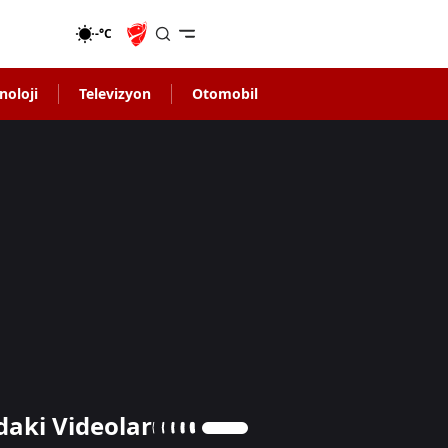
-°C
noloji
Televizyon
Otomobil
daki Videolar