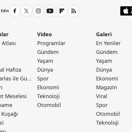
p Edin
lar
Video
Galeri
Atlası
Programlar
En Yeniler
Gündem
Gündem
Yaşam
Yaşam
l Hafıza
Dünya
Dünya
Canan Barlas ile Gündem
Spor
Ekonomi
n
Ekonomi
Magazin
t Meselesi
Teknoloji
Viral
tname
Otomobil
Spor
 Kuşağı
Otomobil
si
Teknoloji
ası