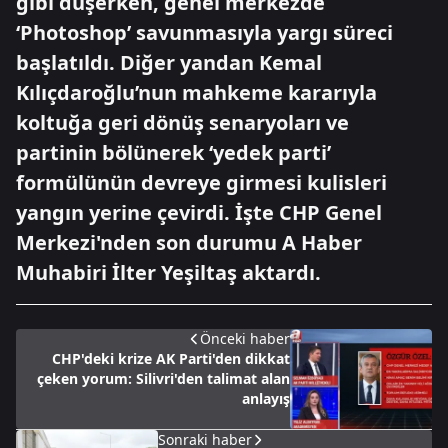
gibi düşerken, genel merkezde
‘Photoshop’ savunmasıyla yargı süreci
başlatıldı. Diğer yandan Kemal
Kılıçdaroğlu’nun mahkeme kararıyla
koltuğa geri dönüş senaryoları ve
partinin bölünerek ‘yedek parti’
formülünün devreye girmesi kulisleri
yangın yerine çevirdi. İşte CHP Genel
Merkezi'nden son durumu A Haber
Muhabiri İlter Yeşiltaş aktardı.
Önceki haber
CHP'deki krize AK Parti'den dikkat
çeken yorum: Silivri'den talimat alan
anlayış
Sonraki haber