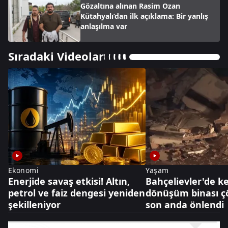
Gözaltına alınan Rasim Ozan
Kütahyalı’dan ilk açıklama: Bir yanlış
anlaşılma var
Sıradaki Videolar
Ekonomi
Yaşam
Enerjide savaş etkisi! Altın,
Bahçelievler'de k
petrol ve faiz dengesi yeniden
dönüşüm binası çö
şekilleniyor
son anda önlendi