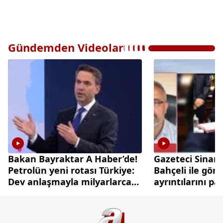
Gündemden Videolar
Bakan Bayraktar A Haber’de!
Gazeteci Sinan
Petrolün yeni rotası Türkiye:
Bahçeli ile gör
Dev anlaşmayla milyarlarca
ayrıntılarını pa
dolarlık hamle