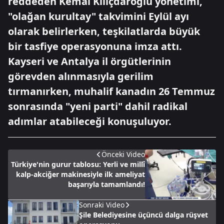
reddeden Kemal Kılıçdaroğlu yönetimi,
"olağan kurultay" takvimini Eylül ayı
olarak belirlerken, teşkilatlarda büyük
bir tasfiye operasyonuna imza attı.
Kayseri ve Antalya il örgütlerinin
görevden alınmasıyla gerilim
tırmanırken, muhalif kanadın 26 Temmuz
sonrasında "yeni parti" dahil radikal
adımlar atabileceği konuşuluyor.
Önceki Video
Türkiye'nin gurur tablosu: Yerli ve millî
kalp-akciğer makinesiyle ilk ameliyat
başarıyla tamamlandı!
Sonraki Video
Şile Belediyesine üçüncü dalga rüşvet