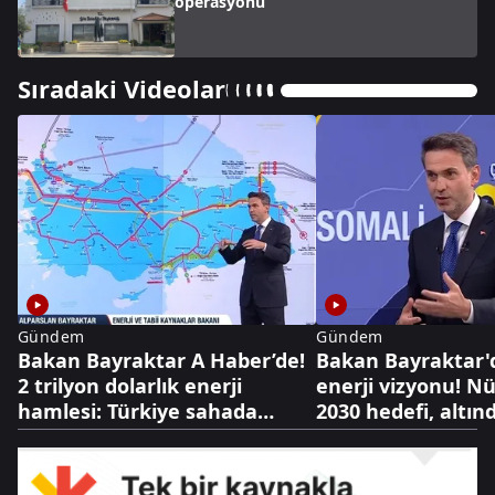
operasyonu
Sıradaki Videolar
Gündem
Gündem
Bakan Bayraktar A Haber’de!
Bakan Bayraktar'
2 trilyon dolarlık enerji
enerji vizyonu! N
hamlesi: Türkiye sahada
2030 hedefi, altınd
oyunu değiştiriyor
dolarlık hazine