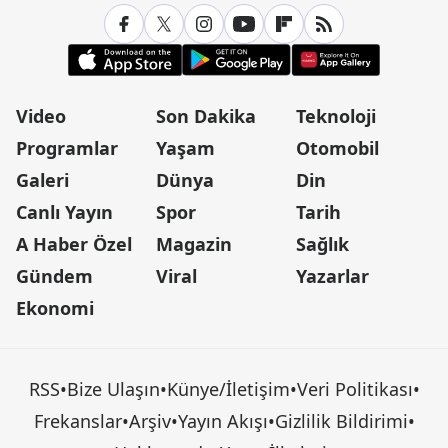
Video
Son Dakika
Teknoloji
Programlar
Yaşam
Otomobil
Galeri
Dünya
Din
Canlı Yayın
Spor
Tarih
A Haber Özel
Magazin
Sağlık
Gündem
Viral
Yazarlar
Ekonomi
RSS
•
Bize Ulaşın
•
Künye/İletişim
•
Veri Politikası
•
Frekanslar
•
Arşiv
•
Yayın Akışı
•
Gizlilik Bildirimi
•