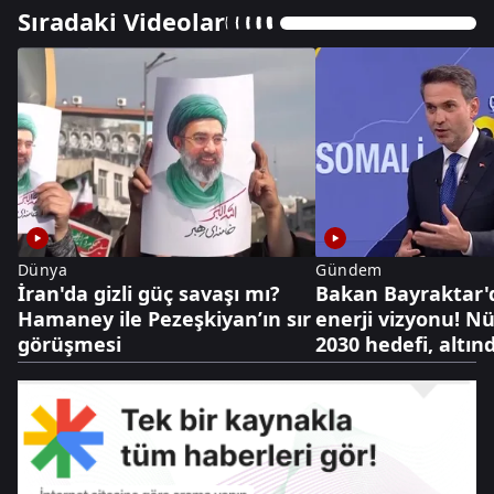
Sıradaki Videolar
Dünya
Gündem
İran'da gizli güç savaşı mı?
Bakan Bayraktar'
Hamaney ile Pezeşkiyan’ın sır
enerji vizyonu! N
görüşmesi
2030 hedefi, altınd
dolarlık hazine