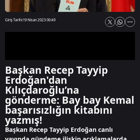
Giriş Tarihi:
19 Nisan 2023 00:49
Başkan Recep Tayyip
Erdoğan'dan
Kılıçdaroğlu’na
gönderme: Bay bay Kemal
başarısızlığın kitabını
yazmış!
Başkan Recep Tayyip Erdoğan canlı
yayında gündeme ilişkin açıklamalarda