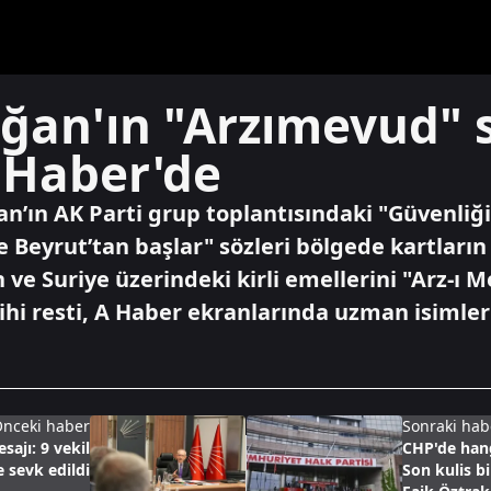
ğan'ın "Arzımevud" s
 Haber'de
n’ın AK Parti grup toplantısındaki "Güvenliğ
e Beyrut’tan başlar" sözleri bölgede kartları
n ve Suriye üzerindeki kirli emellerini "Arz-ı
rihi resti, A Haber ekranlarında uzman isiml
nceki haber
Sonraki hab
sajı: 9 vekil
CHP'de hang
e sevk edildi
Son kulis b