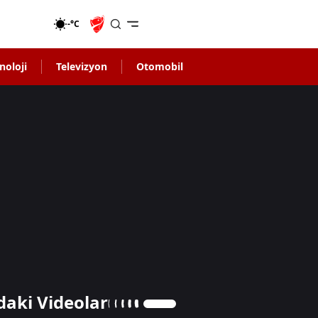
-°C
noloji
Televizyon
Otomobil
daki Videolar