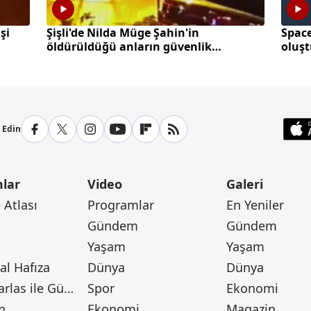
şi
Şişli'de Nilda Müge Şahin'in
Space
öldürüldüğü anların güvenlik
oluş
kamerası görüntüleri ortaya çıktı
p Edin
lar
Video
Galeri
Atlası
Programlar
En Yeniler
Gündem
Gündem
Yaşam
Yaşam
l Hafıza
Dünya
Dünya
Canan Barlas ile Gündem
Spor
Ekonomi
n
Ekonomi
Magazin