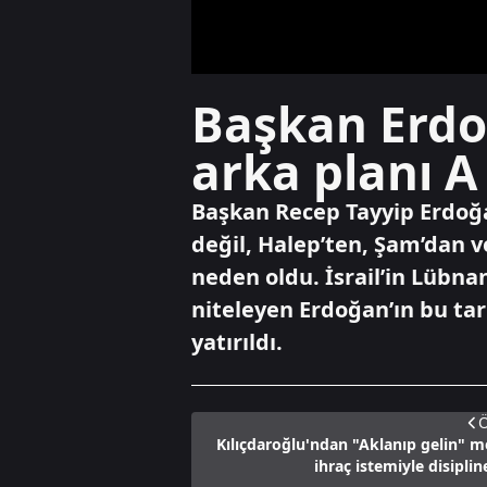
Başkan Erdo
arka planı A
Başkan Recep Tayyip Erdoğa
değil, Halep’ten, Şam’dan v
neden oldu. İsrail’in Lübna
niteleyen Erdoğan’ın bu ta
yatırıldı.
Ö
Kılıçdaroğlu'ndan "Aklanıp gelin" me
ihraç istemiyle disiplin