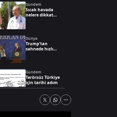
Gündem
Sıcak havada
nelere dikkat
edilmeli?
Dünya
Trump'tan
sahnede hızlı
müdahale! Küçük
çocuğu düşmeden
yakaladı
Gündem
Terörsüz Türkiye
için tarihi adım
Gündem
Çikolata
kutusunda 1,2