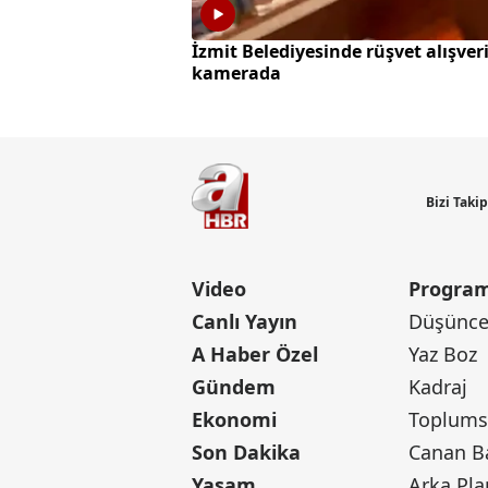
İzmit Belediyesinde rüşvet alışveri
kamerada
Bizi Taki
Video
Program
Canlı Yayın
Düşünce 
A Haber Özel
Yaz Boz
Gündem
Kadraj
Ekonomi
Toplumsa
Son Dakika
Yaşam
Arka Pla