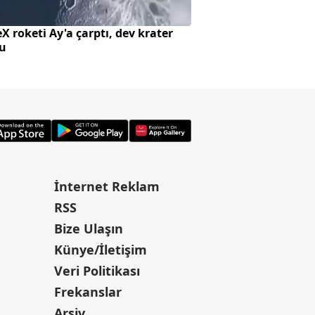
X roketi Ay'a çarptı, dev krater
Var Mısın Yok Mus
tu
güldü
İnternet Reklam
RSS
Bize Ulaşın
Künye/İletişim
Veri Politikası
Frekanslar
Arşiv