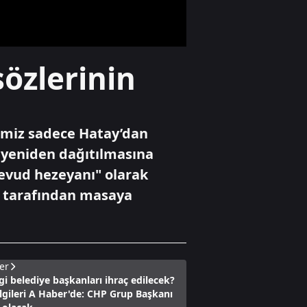
milyon dolar
rüşvet
Gündem
özlerinin
Başkan Erdoğan
ve Bahçeli bir
araya geldi
imiz sadece Hatay’dan
Ekonomi
n yeniden dağıtılmasına
Altın fiyatlarında
 Mevud hezeyanı" olarak
son durum!
Yükseliş beklentisi
er tarafından masaya
var mı?
er
i belediye başkanları ihraç edilecek?
ilgileri A Haber'de: CHP Grup Başkanı