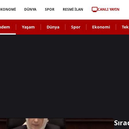
CANLI YAYIN
EKONOMİ
DÜNYA
SPOR
RESMİ İLAN
ndem
Yaşam
Dünya
Spor
Ekonomi
Tek
Sıra