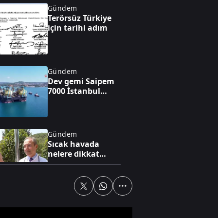
Gündem
Terörsüz Türkiye
için tarihi adım
Gündem
Dev gemi Saipem
7000 İstanbul
Boğazı'ndan geçti
Gündem
Sıcak havada
nelere dikkat
edilmeli?
Yaşam
Bahçelievler'de 4
katlı binanın