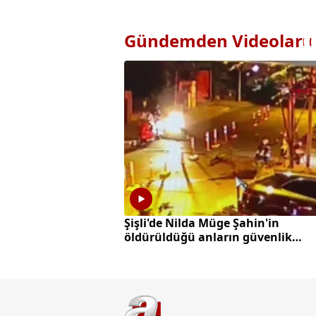
Gündemden Videolar
Şişli'de Nilda Müge Şahin'in
öldürüldüğü anların güvenlik
kamerası görüntüleri ortaya çıktı