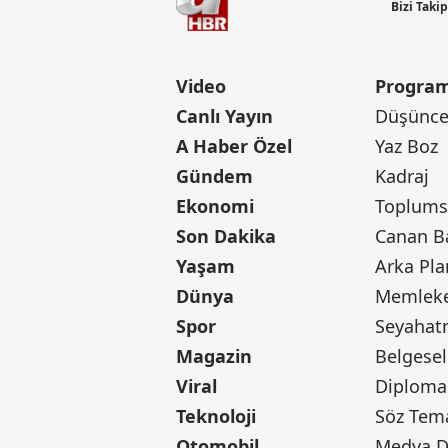
Bizi Taki
Video
Program
Canlı Yayın
Düşünce 
A Haber Özel
Yaz Boz
Gündem
Kadraj
Ekonomi
Toplumsa
Son Dakika
Yaşam
Arka Pla
Dünya
Memleke
Spor
Seyaha
Magazin
Belgesel
Viral
Diploma
Teknoloji
Söz Tem
Otomobil
Medya D