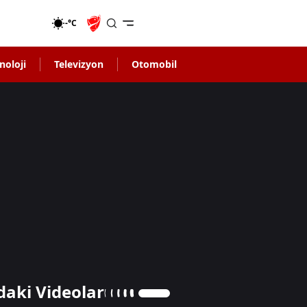
-°C
noloji
Televizyon
Otomobil
daki Videolar