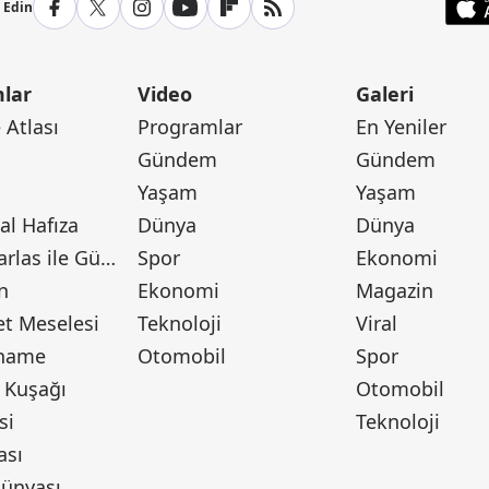
p Edin
lar
Video
Galeri
Atlası
Programlar
En Yeniler
Gündem
Gündem
Yaşam
Yaşam
l Hafıza
Dünya
Dünya
Canan Barlas ile Gündem
Spor
Ekonomi
n
Ekonomi
Magazin
t Meselesi
Teknoloji
Viral
tname
Otomobil
Spor
 Kuşağı
Otomobil
si
Teknoloji
ası
ünyası