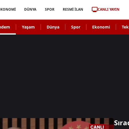
CANLI YAYIN
EKONOMİ
DÜNYA
SPOR
RESMİ İLAN
ndem
Yaşam
Dünya
Spor
Ekonomi
Tek
Sıra