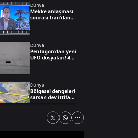
Dünya
Mekke anlaşması
sonrası İran'dan
kritik mesajlar:
Radikal kanat
tepkili diplomasi
cephesi temkinli
Dünya
Pentagon'dan yeni
UFO dosyaları! 41
gizli belge daha
açıldı: İşte o
görüntüler
Dünya
Bölgesel dengeleri
sarsan dev ittifak!
Mekke paktı yeni
süper güç mü?
Story
5 KIZIYLA
BİRLİKTE HAFIZ