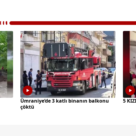
Ümraniye’de 3 katlı binanın balkonu
5 KI
çöktü