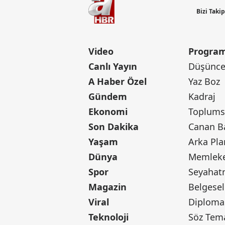
Bizi Taki
Video
Program
Canlı Yayın
Düşünce 
A Haber Özel
Yaz Boz
Gündem
Kadraj
Ekonomi
Toplumsa
Son Dakika
Yaşam
Arka Pla
Dünya
Memleke
Spor
Seyaha
Magazin
Belgesel
Viral
Diploma
Teknoloji
Söz Tem