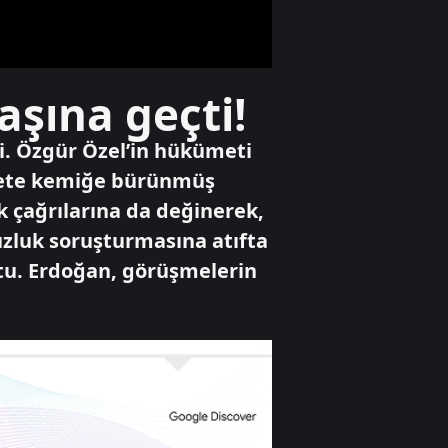
OLDU
Yaşam
şına geçti!
Tek dijital çatı
altında tam
güvenlik
i. Özgür Özel’in hükümeti
, ete kemiğe bürünmüş
k çağrılarına da değinerek,
Televizyon
İşte Salah
suzluk soruşturmasına atıfta
transferinin
tu. Erdoğan, görüşmelerin
hikayesi