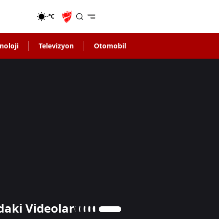
-°C
noloji
Televizyon
Otomobil
daki Videolar