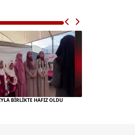
ZIYLA BİRLİKTE HAFIZ OLDU
"PETROL-NÜKLEER 
BİRLEŞTİ"