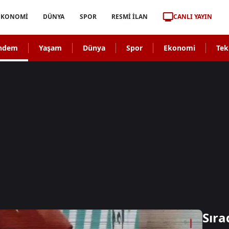
CANLI YAYIN
EKONOMİ
DÜNYA
SPOR
RESMİ İLAN
ndem
Yaşam
Dünya
Spor
Ekonomi
Tek
Sıra