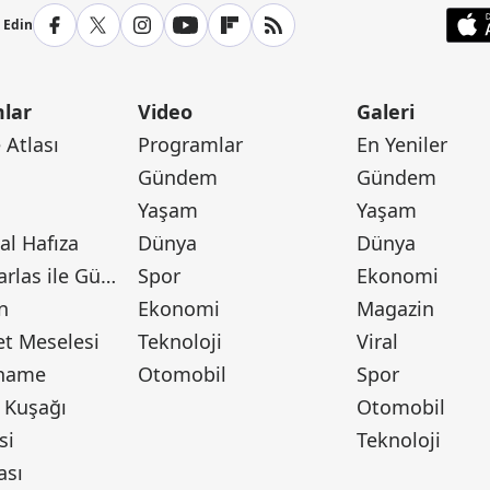
p Edin
lar
Video
Galeri
Atlası
Programlar
En Yeniler
Gündem
Gündem
Yaşam
Yaşam
l Hafıza
Dünya
Dünya
Canan Barlas ile Gündem
Spor
Ekonomi
n
Ekonomi
Magazin
t Meselesi
Teknoloji
Viral
tname
Otomobil
Spor
 Kuşağı
Otomobil
si
Teknoloji
ası