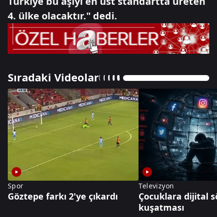
Türkiye bu aşıyı en üst standartta üreten
4. ülke olacaktır." dedi.
Sıradaki Videolar
Spor
Televizyon
Göztepe farkı 2'ye çıkardı
Çocuklara dijital
kuşatması