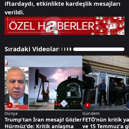
iftardaydı, etkinlikte kardeşlik mesajları
verildi.
Sıradaki Videolar
Dünya
Gündem
Trump'tan İran mesajı! Gözler
FETÖ'nün kritik y
Hürmüz'de: Kritik anlaşma
ve 15 Temmuz'a g