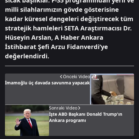
sıcak başlıklar. F-35 programından yerli ve
milli silahlarımızın gövde gösterisine
kadar küresel dengeleri değiştirecek tüm
stratejik hamleleri SETA Araştırmacısı Dr.
Hüseyin Arslan, A Haber Ankara
İstihbarat Şefi Arzu Fidanverdi’ye
değerlendirdi.
Önceki Video
İmamoğlu üç davada savunma yapacak
Sonraki Video
İşte ABD Başkanı Donald Trump'ın
Ankara programı