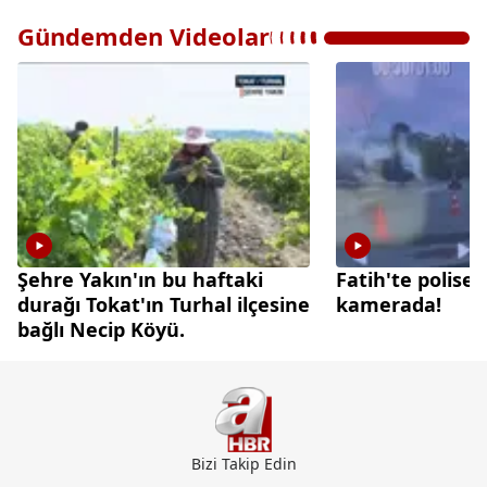
Gündemden Videolar
Şehre Yakın'ın bu haftaki
Fatih'te polise b
durağı Tokat'ın Turhal ilçesine
kamerada!
bağlı Necip Köyü.
Bizi Takip Edin