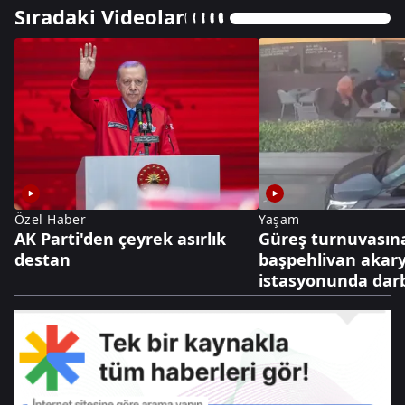
Sıradaki Videolar
Özel Haber
Yaşam
AK Parti'den çeyrek asırlık
Güreş turnuvasın
destan
başpehlivan akary
istasyonunda darb