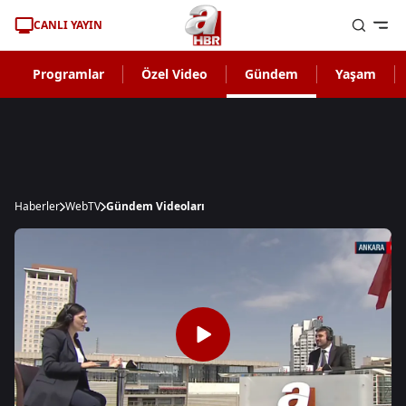
CANLI YAYIN
Programlar
Özel Video
Gündem
Yaşam
Haberler
WebTV
Gündem Videoları