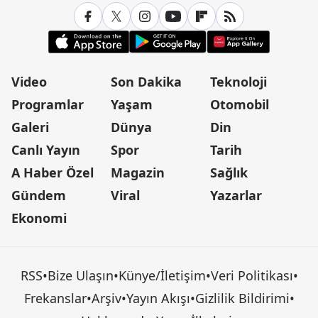
Video
Son Dakika
Teknoloji
Programlar
Yaşam
Otomobil
Galeri
Dünya
Din
Canlı Yayın
Spor
Tarih
A Haber Özel
Magazin
Sağlık
Gündem
Viral
Yazarlar
Ekonomi
RSS
•
Bize Ulaşın
•
Künye/İletişim
•
Veri Politikası
•
Frekanslar
•
Arşiv
•
Yayın Akışı
•
Gizlilik Bildirimi
•