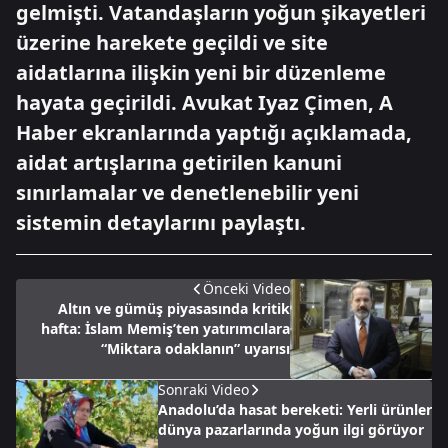
gelmişti. Vatandaşların yoğun şikayetleri
üzerine harekete geçildi ve site
aidatlarına ilişkin yeni bir düzenleme
hayata geçirildi. Avukat Iyaz Çimen, A
Haber ekranlarında yaptığı açıklamada,
aidat artışlarına getirilen kanuni
sınırlamalar ve denetlenebilir yeni
sistemin detaylarını paylaştı.
Önceki Video
Altın ve gümüş piyasasında kritik
hafta: İslam Memiş’ten yatırımcılara
“Miktara odaklanın” uyarısı
Sonraki Video
Anadolu’da hasat bereketi: Yerli ürünler
dünya pazarlarında yoğun ilgi görüyor