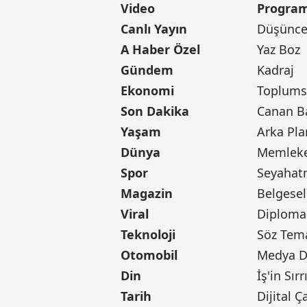
Video
Program
Canlı Yayın
Düşünce 
A Haber Özel
Yaz Boz
Gündem
Kadraj
Ekonomi
Toplumsa
Son Dakika
Yaşam
Arka Pla
Dünya
Memleke
Spor
Seyaha
Magazin
Belgesel
Viral
Diploma
Teknoloji
Söz Tem
Otomobil
Medya D
Din
İş'in Sırr
Tarih
Dijital Ç