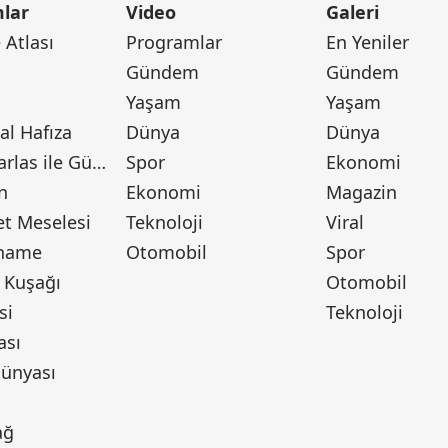
lar
Video
Galeri
Atlası
Programlar
En Yeniler
Gündem
Gündem
Yaşam
Yaşam
l Hafıza
Dünya
Dünya
Canan Barlas ile Gündem
Spor
Ekonomi
n
Ekonomi
Magazin
t Meselesi
Teknoloji
Viral
tname
Otomobil
Spor
 Kuşağı
Otomobil
si
Teknoloji
ası
ünyası
ı
ağ