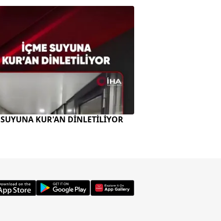
 SUYUNA KUR'AN DİNLETİLİYOR
ENERJİ BAKANI A 