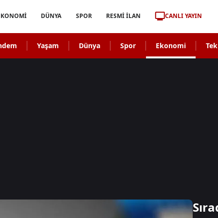
CANLI YAYIN
EKONOMİ
DÜNYA
SPOR
RESMİ İLAN
ndem
Yaşam
Dünya
Spor
Ekonomi
Tek
Sıra