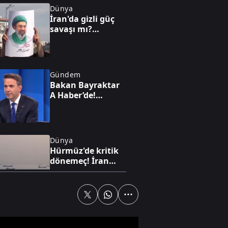
Dünya
İran'da gizli güç
savaşı mı?
Hamaney ile
Pezeşkiyan’ın sır
görüşmesi
Gündem
Bakan Bayraktar
A Haber’de!
Karadeniz'de yeni
enerji hamlesi:
Türkiye
Bulgaristan'da
Dünya
sahaya iniyor
Hürmüz'de kritik
dönemeç! İran
taviz mi verdi? A
Haber’de çarpıcı
analiz
Gündem
Bakan
Bayraktar'dan dev