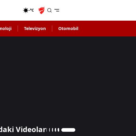
-°C
noloji
Televizyon
Otomobil
daki Videolar