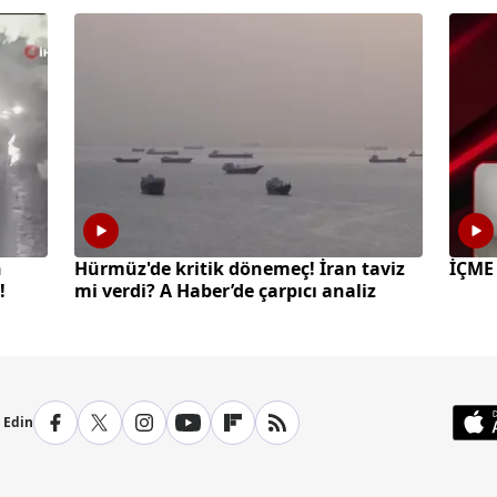
n
Hürmüz'de kritik dönemeç! İran taviz
İÇME
!
mi verdi? A Haber’de çarpıcı analiz
p Edin