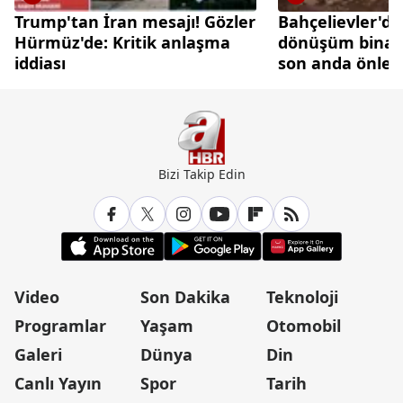
Trump'tan İran mesajı! Gözler
Bahçelievler'de
Hürmüz'de: Kritik anlaşma
dönüşüm binası
iddiası
son anda önlen
Bizi Takip Edin
Video
Son Dakika
Teknoloji
Programlar
Yaşam
Otomobil
Galeri
Dünya
Din
Canlı Yayın
Spor
Tarih