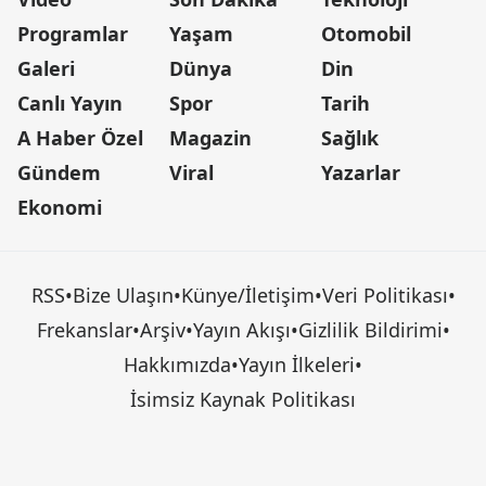
Programlar
Yaşam
Otomobil
Galeri
Dünya
Din
Canlı Yayın
Spor
Tarih
A Haber Özel
Magazin
Sağlık
Gündem
Viral
Yazarlar
Ekonomi
RSS
•
Bize Ulaşın
•
Künye/İletişim
•
Veri Politikası
•
Frekanslar
•
Arşiv
•
Yayın Akışı
•
Gizlilik Bildirimi
•
Hakkımızda
•
Yayın İlkeleri
•
İsimsiz Kaynak Politikası