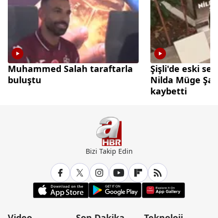
Muhammed Salah taraftarla
Şişli'de eski sev
buluştu
Nilda Müge Şah
kaybetti
Bizi Takip Edin
Video
Son Dakika
Teknoloji