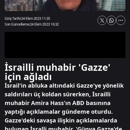
Giriş Tarihi:
24 Ekim 2023 11:35
Son Güncelleme:
24 Ekim 2023 16:32
İsrailli muhabir 'Gazze'
için ağladı
İsrail'in abluka altındaki Gazze'ye yönelik
saldırıları üç koldan sürerken, İsrailli
muhabir Amira Hass'ın ABD basınına
yaptığı açıklamalar gündeme oturdu.
Gazze'deki savaşa ilişkin açıklamalarda
bulunan İsralli muhabir, 'Günya Gazze'de