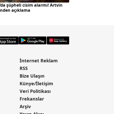
da şüpheli cisim alarmı! Artvin
Pentagon'dan yeni 
inden açıklama
gizli belge daha açı
görüntüler
İnternet Reklam
RSS
Bize Ulaşın
Künye/İletişim
Veri Politikası
Frekanslar
Arşiv
Yayın Akışı