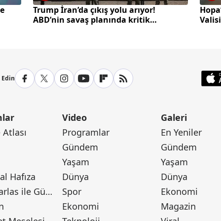
de
Trump İran’da çıkış yolu arıyor!
Hopa’
ABD’nin savaş planında kritik
Valis
kilitlenme
p Edin
lar
Video
Galeri
Atlası
Programlar
En Yeniler
Gündem
Gündem
Yaşam
Yaşam
l Hafıza
Dünya
Dünya
Canan Barlas ile Gündem
Spor
Ekonomi
n
Ekonomi
Magazin
t Meselesi
Teknoloji
Viral