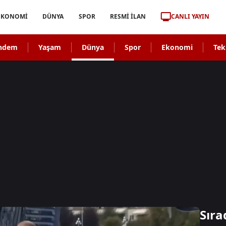
CANLI YAYIN
EKONOMİ
DÜNYA
SPOR
RESMİ İLAN
ndem
Yaşam
Dünya
Spor
Ekonomi
Tek
Sıra