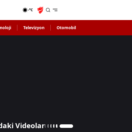
-°C
noloji
Televizyon
Otomobil
daki Videolar