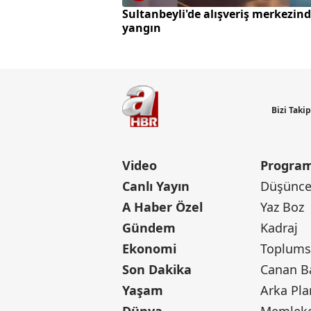
Sultanbeyli'de alışveriş merkezin
yangın
Bizi Taki
Video
Program
Canlı Yayın
Düşünce 
A Haber Özel
Yaz Boz
Gündem
Kadraj
Ekonomi
Toplumsa
Son Dakika
Yaşam
Arka Pla
Dünya
Memleke