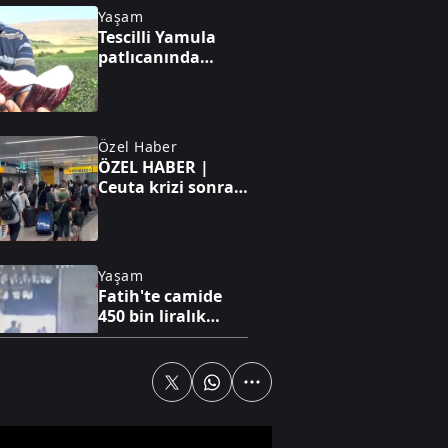
Yaşam
Tescilli Yamula
patlıcanında
hasat zamanı
Özel Haber
ÖZEL HABER |
Ceuta krizi sonrası
İtalya sınır
kontrollerini
artırdı
Yaşam
Fatih'te camide
450 bin liralık
hırsızlık anı
kamerada
Yaşam
İstanbul'un küçük
Trabzon'u: İshaklı