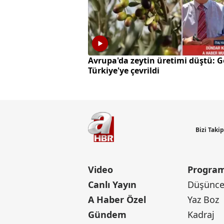
Avrupa'da zeytin üretimi düştü: G
Türkiye'ye çevrildi
Bizi Taki
Video
Program
Canlı Yayın
Düşünce 
A Haber Özel
Yaz Boz
Gündem
Kadraj