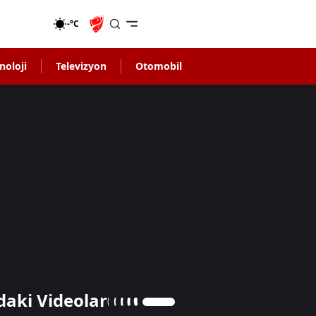
-°C
noloji
Televizyon
Otomobil
daki Videolar