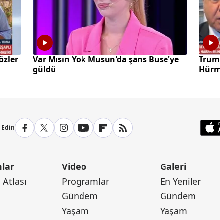
özler
Var Mısın Yok Musun'da şans Buse'ye
Trump
güldü
Hürmü
p Edin
lar
Video
Galeri
Atlası
Programlar
En Yeniler
Gündem
Gündem
Yaşam
Yaşam