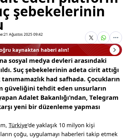
uç şebekelerinin
u
e:
21 Ağustos 2025 09:42
doğru kaynaktan haberi alın!
ına sosyal medya devleri arasındaki
ldı. Suç şebekelerinin adeta cirit attığı
k tanımamazlık had safhada. Çocukların
m güveliğini tehdit eden unsurların
r yapan Adalet Bakanlığı'ndan, Telegram
 karşı yeni bir düzenleme yapması
am,
Türkiye
'de yaklaşık 10 milyon kişi
şların çoğu, uygulamayı haberleri takip etmek