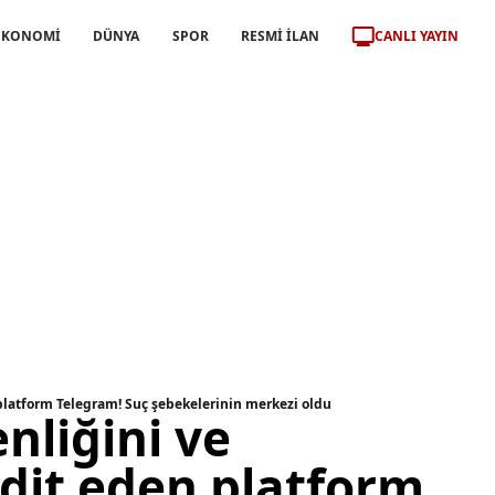
CANLI YAYIN
EKONOMİ
DÜNYA
SPOR
RESMİ İLAN
platform Telegram! Suç şebekelerinin merkezi oldu
nliğini ve
hdit eden platform