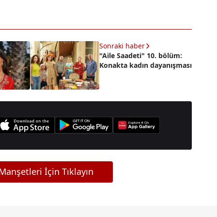
Sonraki haber
"Aile Saadeti" 10. bölüm:
Konakta kadın dayanışması
anşetleri İçin Tıklayın