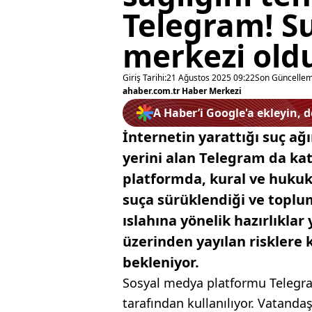
Telegram! S
merkezi old
Giriş Tarihi:
21 Ağustos 2025 09:22
Son Güncellem
ahaber.com.tr Haber Merkezi
A Haber’i Google'a ekleyin, 
İnternetin yarattığı suç ağ
yerini alan Telegram da katı
platformda, kural ve huku
suça sürüklendiği ve toplu
ıslahına yönelik hazırlıkla
üzerinden yayılan risklere
bekleniyor.
Sosyal medya platformu Telegr
tarafından kullanılıyor. Vatanda