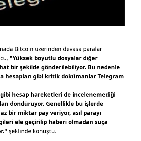
mada Bitcoin üzerinden devasa paralar
kcu,
"Yüksek boyutlu dosyalar diğer
at bir şekilde gönderilebiliyor. Bu nedenle
nka hesapları gibi kritik dokümanlar Telegram
i gibi hesap hareketleri de incelenemediği
adan döndürüyor. Genellikle bu işlerde
az bir miktar pay veriyor, asıl parayı
lgileri ele geçirilip haberi olmadan suça
or."
şeklinde konuştu.