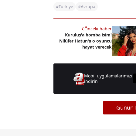
#Türkiye
#Avrupa
Önceki haber
Kuruluş'a bomba isim!
Nilüfer Hatun'a o oyuncu
hayat verecek
Mobil uygulamalarımızı
indirin
Günün M