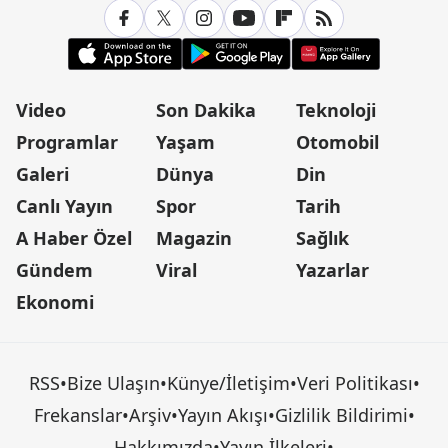
Video
Son Dakika
Teknoloji
Programlar
Yaşam
Otomobil
Galeri
Dünya
Din
Canlı Yayın
Spor
Tarih
A Haber Özel
Magazin
Sağlık
Gündem
Viral
Yazarlar
Ekonomi
RSS
•
Bize Ulaşın
•
Künye/İletişim
•
Veri Politikası
•
Frekanslar
•
Arşiv
•
Yayın Akışı
•
Gizlilik Bildirimi
•
Hakkımızda
•
Yayın İlkeleri
•