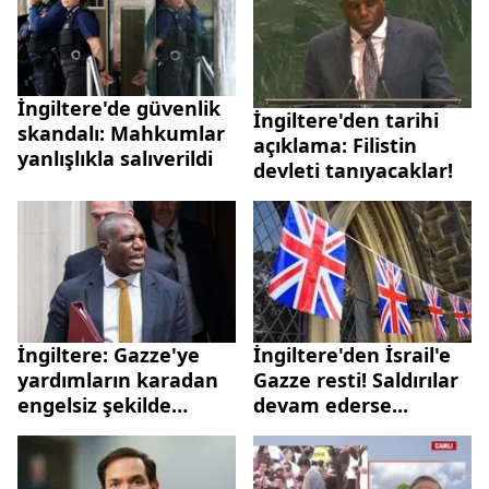
İngiltere'de güvenlik
İngiltere'den tarihi
skandalı: Mahkumlar
açıklama: Filistin
yanlışlıkla salıverildi
devleti tanıyacaklar!
İngiltere: Gazze'ye
İngiltere'den İsrail'e
yardımların karadan
Gazze resti! Saldırılar
engelsiz şekilde
devam ederse...
girmesine ihtiyaç var