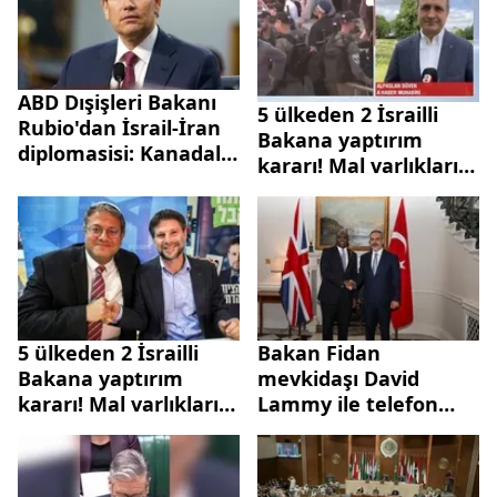
ABD Dışişleri Bakanı
5 ülkeden 2 İsrailli
Rubio'dan İsrail-İran
Bakana yaptırım
diplomasisi: Kanadalı,
kararı! Mal varlıkları
Fransız ve İngiliz
dondurulacak
mevkidaşlarıyla
görüştü
5 ülkeden 2 İsrailli
Bakan Fidan
Bakana yaptırım
mevkidaşı David
kararı! Mal varlıkları
Lammy ile telefon
dondurulacak
görüşmesi
gerçekleştirdi