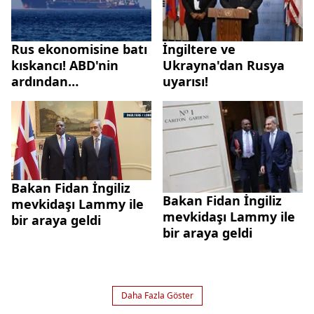
Rus ekonomisine batı
İngiltere ve
kıskancı! ABD'nin
Ukrayna'dan Rusya
ardından
uyarısı!
İngiltere'den de
Rusya'ya yaptırım
kararı
Bakan Fidan İngiliz
Bakan Fidan İngiliz
mevkidaşı Lammy ile
mevkidaşı Lammy ile
bir araya geldi
bir araya geldi
Daha Fazla Göster