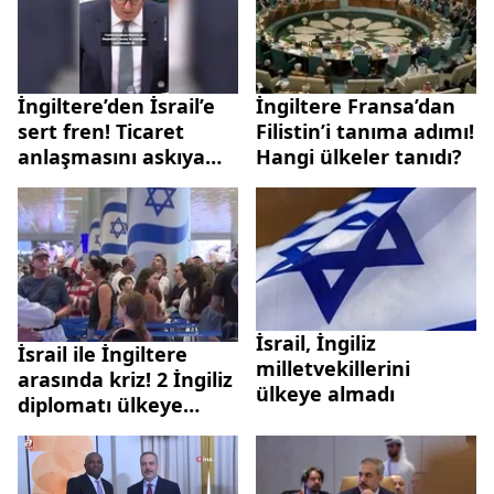
İngiltere’den İsrail’e
İngiltere Fransa’dan
sert fren! Ticaret
Filistin’i tanıma adımı!
anlaşmasını askıya
Hangi ülkeler tanıdı?
aldı
İsrail, İngiliz
İsrail ile İngiltere
milletvekillerini
arasında kriz! 2 İngiliz
ülkeye almadı
diplomatı ülkeye
sokmadılar