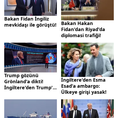
Bakan Fidan İngiliz
Bakan Hakan
mevkidaşı ile görüştü!
Fidan'dan Riyad'da
diplomasi trafiği!
Trump gözünü
İngiltere'den Esma
Grönland'a dikti!
Esad'a ambargo:
İngiltere'den Trump'a
Ülkeye girişi yasak!
Grönland tepkisi