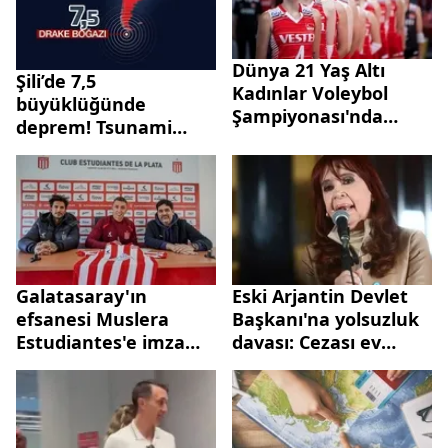
Dünya 21 Yaş Altı
Şili’de 7,5
Kadınlar Voleybol
büyüklüğünde
Şampiyonası'nda
deprem! Tsunami
Türkiye 8. oldu
alarmı verildi
Galatasaray'ın
Eski Arjantin Devlet
efsanesi Muslera
Başkanı'na yolsuzluk
Estudiantes'e imza
davası: Cezası ev
attı: Formayı giydi
hapsine çevrildi