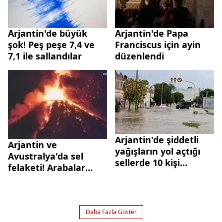
Arjantin'de büyük
Arjantin'de Papa
şok! Peş peşe 7,4 ve
Franciscus için ayin
7,1 ile sallandılar
düzenlendi
Arjantin'de şiddetli
Arjantin ve
yağışların yol açtığı
Avustralya'da sel
sellerde 10 kişi
felaketi! Arabalar
hayatını kaybetti
sürüklendi evleri su
bastı
Daha Fazla Göster