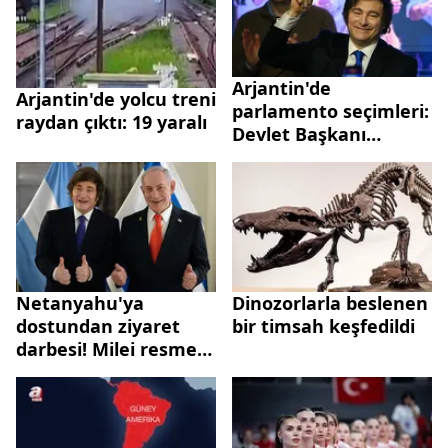
Arjantin'de
Arjantin'de yolcu treni
parlamento seçimleri:
raydan çıktı: 19 yaralı
Devlet Başkanı
Milei'nin partisi
kazandı
Netanyahu'ya
Dinozorlarla beslenen
dostundan ziyaret
bir timsah keşfedildi
darbesi! Milei resmen
"gelme" dedi