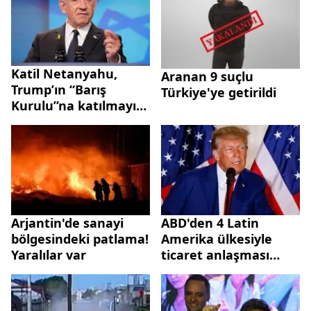
Katil Netanyahu,
Aranan 9 suçlu
Trump’ın “Barış
Türkiye'ye getirildi
Kurulu”na katılmayı
kabul etti
Arjantin'de sanayi
ABD'den 4 Latin
bölgesindeki patlama!
Amerika ülkesiyle
Yaralılar var
ticaret anlaşması
kapsamında uzlaşı
sağlandı