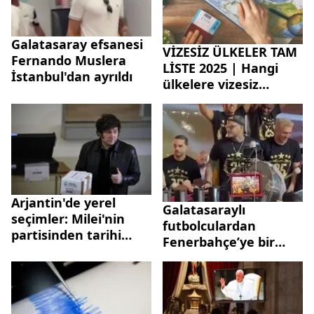
Galatasaray efsanesi
VİZESİZ ÜLKELER TAM
Fernando Muslera
LİSTE 2025 | Hangi
İstanbul'dan ayrıldı
ülkelere vizesiz
gidilebiliyor? Fas,
Andorra, Arjantin...
Arjantin'de yerel
Galatasaraylı
seçimler: Milei'nin
futbolculardan
partisinden tarihi
Fenerbahçe’ye bir
zafer
gönderme daha