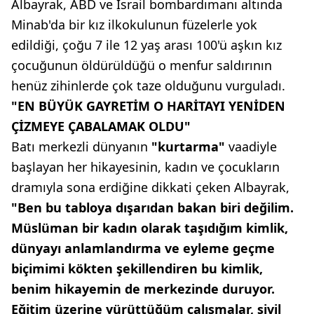
Albayrak, ABD ve İsrail bombardımanı altında
Minab'da bir kız ilkokulunun füzelerle yok
edildiği, çoğu 7 ile 12 yaş arası 100'ü aşkın kız
çocuğunun öldürüldüğü o menfur saldırının
henüz zihinlerde çok taze olduğunu vurguladı.
"EN BÜYÜK GAYRETİM O HARİTAYI YENİDEN
ÇİZMEYE ÇABALAMAK OLDU"
Batı merkezli dünyanın
"kurtarma"
vaadiyle
başlayan her hikayesinin, kadın ve çocukların
dramıyla sona erdiğine dikkati çeken Albayrak,
"Ben bu tabloya dışarıdan bakan biri değilim.
Müslüman bir kadın olarak taşıdığım kimlik,
dünyayı anlamlandırma ve eyleme geçme
biçimimi kökten şekillendiren bu kimlik,
benim hikayemin de merkezinde duruyor.
Eğitim üzerine yürüttüğüm çalışmalar, sivil