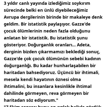
3 yıldır canlı yayında izlediğimiz soykırım
sürecinde belki en ünlü diyebileceğimiz
Avrupa dergilerinin birinde bir makaleye denk
geldim. Bir istatistik paylaşıyor. Gazze'de
çocuk ölümlerinin neden fazla olduğunu
anlatan bir istatistik. Bu istatistik şunu
gösteriyor. Doğurganlık oranları... Adeta,
derginin bizden çıkarmamızı beklediği sonuç,
Gazze'de çok çocuk ölümünün sebebi kadının
doğurganlığı. Bu kadar hunharlaşabilen bir
haritadan bahsediyoruz. Üçüncü bir ihtimali,
mesela kendi hayatının öznesi olma
ihtimalini, bu insanlara kesinlikle ihtimal
dahilinde görmeyen, reva görmeyen bir
haritadan söz ediyorum."
"7 Ekim sonrası bunu en çıplak haliyle gördük.