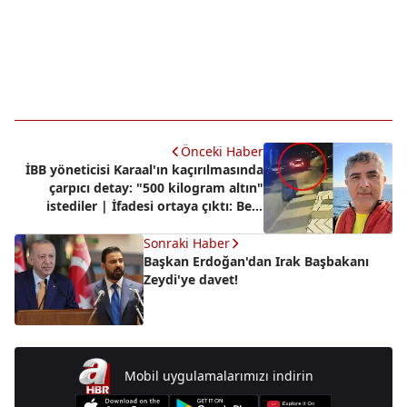
Önceki Haber
İBB yöneticisi Karaal'ın kaçırılmasında
çarpıcı detay: "500 kilogram altın"
istediler | İfadesi ortaya çıktı: Beni
öldürecekler diye korktum
Sonraki Haber
Başkan Erdoğan'dan Irak Başbakanı
Zeydi'ye davet!
Mobil uygulamalarımızı indirin