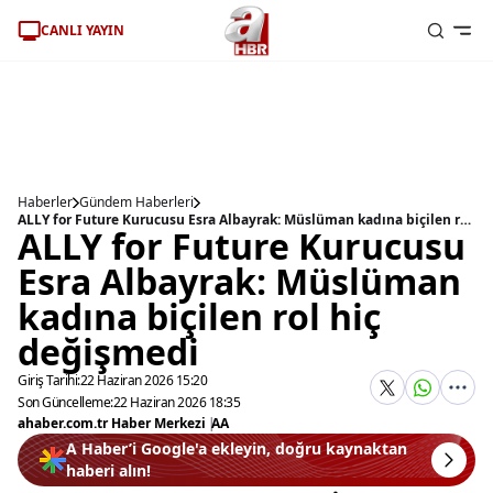
CANLI YAYIN
Haberler
Gündem Haberleri
ALLY for Future Kurucusu Esra Albayrak: Müslüman kadına biçilen rol hiç değişmedi
ALLY for Future Kurucusu
Esra Albayrak: Müslüman
kadına biçilen rol hiç
değişmedi
Giriş Tarihi:
22 Haziran 2026 15:20
Son Güncelleme:
22 Haziran 2026 18:35
ahaber.com.tr Haber Merkezi
|
AA
A Haber’i Google'a ekleyin, doğru kaynaktan
haberi alın!