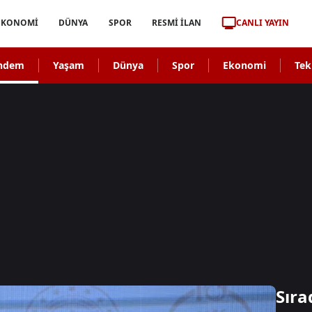
CANLI YAYIN
EKONOMİ
DÜNYA
SPOR
RESMİ İLAN
ndem
Yaşam
Dünya
Spor
Ekonomi
Tek
Sıra