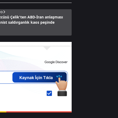
eo
zcüsü Çelik'ten ABD-İran anlaşması
onist saldırganlık kaos peşinde