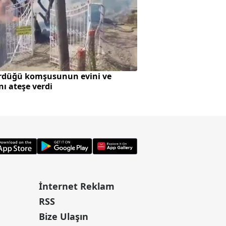
rdüğü komşusunun evini ve
SpaceX roketi Ay'a 
nı ateşe verdi
oluştu
İnternet Reklam
RSS
Bize Ulaşın