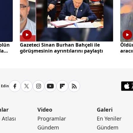
olün
Gazeteci Sinan Burhan Bahçeli ile
Öldü
la
görüşmesinin ayrıntılarını paylaştı
aracı
p Edin
lar
Video
Galeri
Atlası
Programlar
En Yeniler
Gündem
Gündem