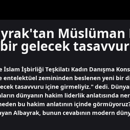
bayrak'tan Müslüman
 bir gelecek tasavvur
 İslam İşbirliği Teşkilatı Kadın Danışma Kons
e entelektüel zemininden beslenen yeni bir di
elecek tasavvuru içine girmeliyiz." dedi. Düny
nların dünyanın hakim liderlik anlatısında n
ı neden bu hakim anlatının içinde görmüyoru
layan Albayrak, bunun cevabının modern dün