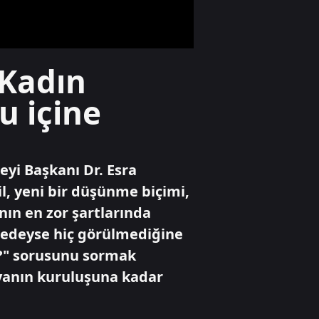
oldu: "Ben
yürüyen parayım
bebeğim!”
Gündem
 Kadın
Bakan Bayraktar
A Haber’de!
u içine
Karadeniz'de yeni
enerji hamlesi:
Türkiye
Bulgaristan'da
Gündem
sahaya iniyor
eyi Başkanı Dr. Esra
Bakan
Bayraktar'dan dev
l, yeni bir düşünme biçimi,
enerji vizyonu!
anın en zor şartlarında
Nükleerde 2030
hedefi, altında 1,4
eredeyse hiç görülmediğine
trilyon dolarlık
z?" sorusunu sormak
hazine
yanın kuruluşuna kadar