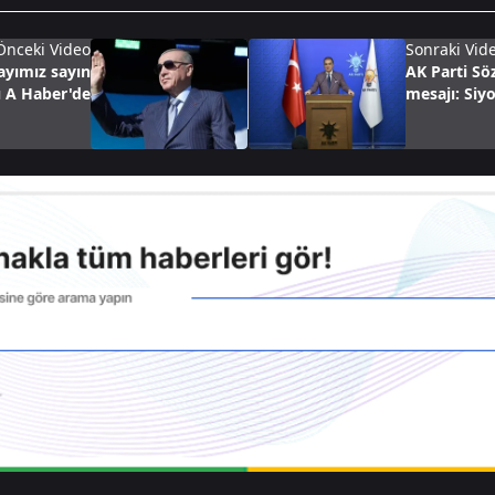
Önceki Video
Sonraki Vid
ayımız sayın
AK Parti Sö
ı A Haber'de
mesajı: Siy