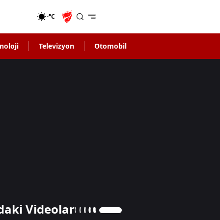
-°C
noloji
Televizyon
Otomobil
daki Videolar