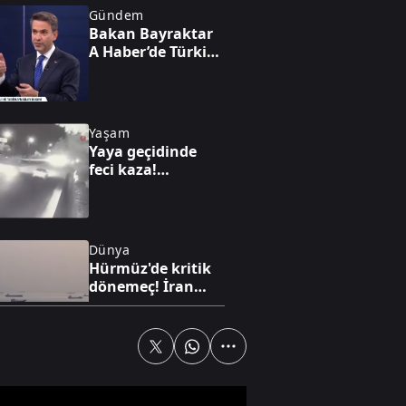
Gündem
Bakan Bayraktar
A Haber’de Türkiye
enerjide gücünü
gösterdi!
Avrupa'nın gözü
Türk gazında
Yaşam
Yaya geçidinde
feci kaza!
Karşıdan karşıya
geçmek isterken
can verdi!
Dünya
Hürmüz'de kritik
dönemeç! İran
taviz mi verdi? A
Haber’de çarpıcı
analiz
Gündem
CHP'li başkanın
kirli çarkı deşifre