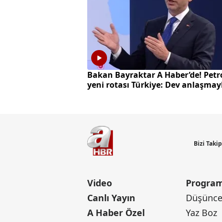
Bakan Bayraktar A Haber’de! Petr
yeni rotası Türkiye: Dev anlaşmay
milyarlarca dolarlık hamle
Bizi Taki
Video
Program
Canlı Yayın
Düşünce 
A Haber Özel
Yaz Boz