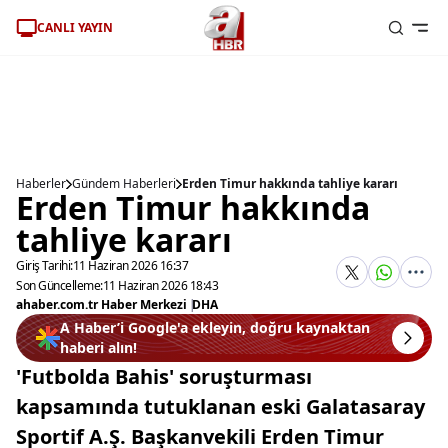
CANLI YAYIN
Haberler
Gündem Haberleri
Erden Timur hakkında tahliye kararı
Erden Timur hakkında
tahliye kararı
Giriş Tarihi:
11 Haziran 2026 16:37
Son Güncelleme:
11 Haziran 2026 18:43
ahaber.com.tr Haber Merkezi
|
DHA
A Haber’i Google'a ekleyin, doğru kaynaktan
haberi alın!
'Futbolda Bahis' soruşturması
kapsamında tutuklanan eski Galatasaray
Sportif A.Ş. Başkanvekili Erden Timur