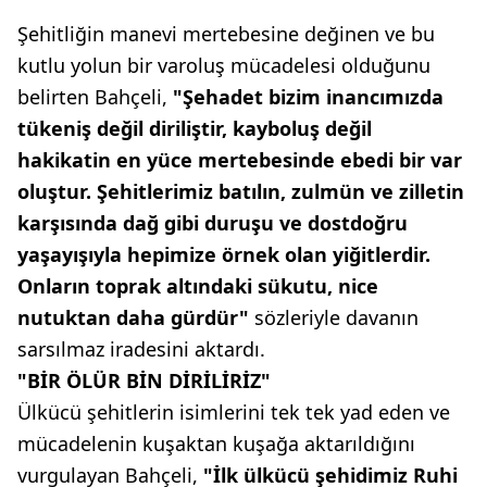
Şehitliğin manevi mertebesine değinen ve bu
kutlu yolun bir varoluş mücadelesi olduğunu
belirten Bahçeli,
"Şehadet bizim inancımızda
tükeniş değil diriliştir, kayboluş değil
hakikatin en yüce mertebesinde ebedi bir var
oluştur. Şehitlerimiz batılın, zulmün ve zilletin
karşısında dağ gibi duruşu ve dostdoğru
yaşayışıyla hepimize örnek olan yiğitlerdir.
Onların toprak altındaki sükutu, nice
nutuktan daha gürdür"
sözleriyle davanın
sarsılmaz iradesini aktardı.
"BİR ÖLÜR BİN DİRİLİRİZ"
Ülkücü şehitlerin isimlerini tek tek yad eden ve
mücadelenin kuşaktan kuşağa aktarıldığını
vurgulayan Bahçeli,
"İlk ülkücü şehidimiz Ruhi