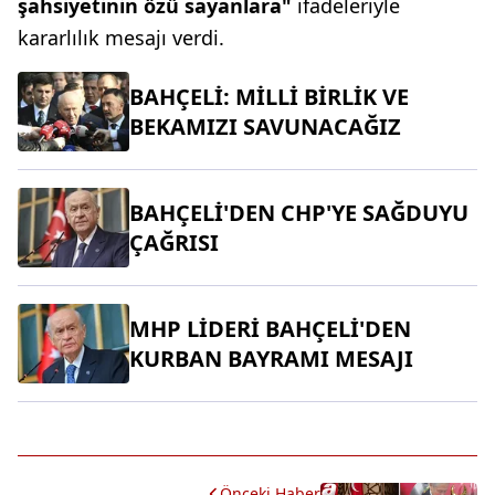
şahsiyetinin özü sayanlara"
ifadeleriyle
kararlılık mesajı verdi.
BAHÇELİ: MİLLİ BİRLİK VE
BEKAMIZI SAVUNACAĞIZ
BAHÇELİ'DEN CHP'YE SAĞDUYU
ÇAĞRISI
MHP LİDERİ BAHÇELİ'DEN
KURBAN BAYRAMI MESAJI
Önceki Haber