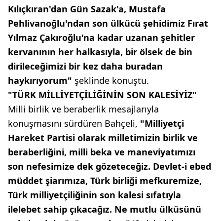
Kılıçkıran'dan Gün Sazak'a, Mustafa
Pehlivanoğlu'ndan son ülkücü şehidimiz Fırat
Yılmaz Çakıroğlu'na kadar uzanan şehitler
kervanının her halkasıyla, bir ölsek de bin
dirileceğimizi bir kez daha buradan
haykırıyorum"
şeklinde konuştu.
"TÜRK MİLLİYETÇİLİĞİNİN SON KALESİYİZ"
Milli birlik ve beraberlik mesajlarıyla
konuşmasını sürdüren Bahçeli,
"Milliyetçi
Hareket Partisi olarak milletimizin birlik ve
beraberliğini, milli beka ve maneviyatımızı
son nefesimize dek gözeteceğiz. Devlet-i ebed
müddet şiarımıza, Türk birliği mefkuremize,
Türk milliyetçiliğinin son kalesi sıfatıyla
ilelebet sahip çıkacağız. Ne mutlu ülküsünü