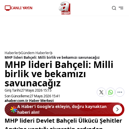
CANLI YAYIN
Haberler
Gündem Haberleri
MHP lideri Bahçeli: Milli birlik ve bekamızı savunacağız
MHP lideri Bahçeli: Milli
birlik ve bekamızı
savunacağız
Giriş Tarihi:
27 Mayıs 2026 15:15
Son Güncelleme:
27 Mayıs 2026 15:41
ahaber.com.tr Haber Merkezi
A Haber’i Google'a ekleyin, doğru kaynaktan
haberi alın!
MHP lideri Devlet Bahçeli Ülkücü Şehitler