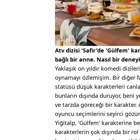
Atv dizisi 'Safir'de 'Gülfem' k
bağlı bir anne. Nasıl bir dene
Yaklaşık on yıldır komedi dizi
oynamayı özlemişim. Bir diğer fa
statüsü düşük karakterleri canl
bunların dışında duruyor, beni yıl
ve tarzda göreceği bir karakter.
oyuncu seçimlerini seyirci göz
Yiğitalp, 'Gülfem' karakterine 
karakterlerin çok dışında bir rol