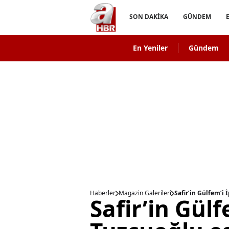
SON DAKİKA
GÜNDEM
En Yeniler
Gündem
Haberler
Magazin Galerileri
Safir’in Gülfem’i
Safir’in Gülf