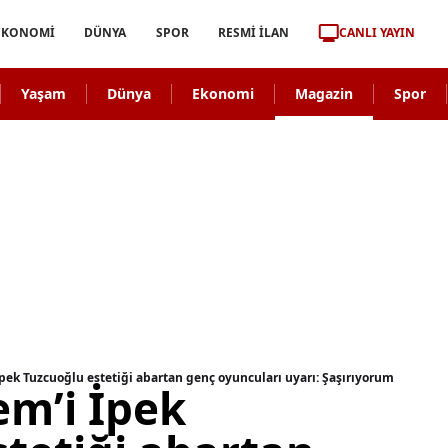
CANLI YAYIN
EKONOMİ
DÜNYA
SPOR
RESMİ İLAN
Yaşam
Dünya
Ekonomi
Magazin
Spor
 İpek Tuzcuoğlu estetiği abartan genç oyuncuları uyarı: Şaşırıyorum
em’i İpek