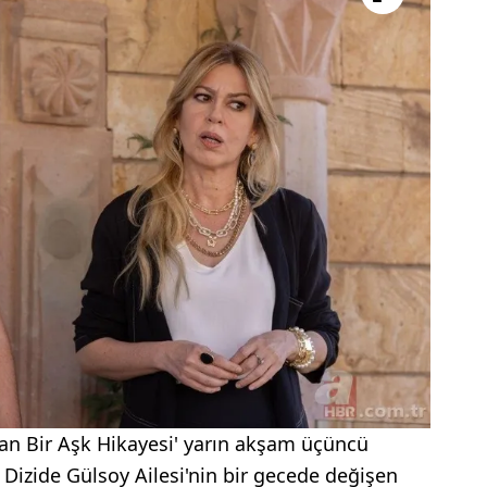
Kalan Bir Aşk Hikayesi' yarın akşam üçüncü
 Dizide Gülsoy Ailesi'nin bir gecede değişen