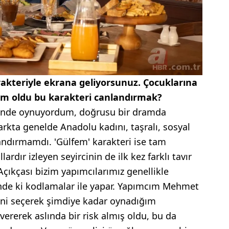
arakteriyle ekrana geliyorsunuz. Çocuklarına
yim oldu bu karakteri canlandırmak?
lerinde oynuyordum, doğrusu bir dramda
rkta genelde Anadolu kadını, taşralı, sosyal
andırmamdı. 'Gülfem' karakteri ise tam
lardır izleyen seyircinin de ilk kez farklı tavır
 Açıkçası bizim yapımcılarımız genellikle
ünde ki kodlamalar ile yapar. Yapımcım Mehmet
beni seçerek şimdiye kadar oynadığım
 vererek aslında bir risk almış oldu, bu da