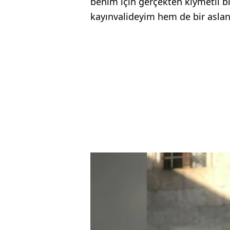
benim için gerçekten kıymetli b
kayınvalideyim hem de bir aslan