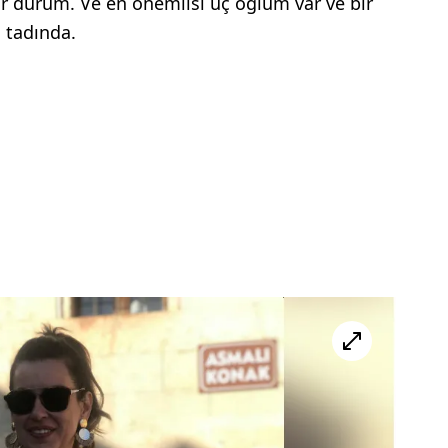
ir durum. Ve en önemlisi üç oğlum var ve bir
 tadında.