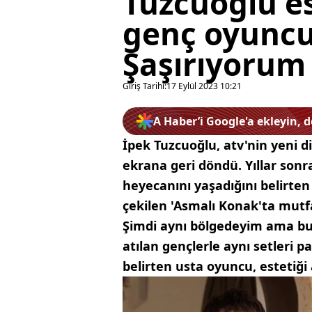
Tuzcuoğlu es
genç oyuncul
Şaşırıyorum
Giriş Tarihi:
17 Eylül 2023 10:21
A Haber’i Google'a ekleyin, 
İpek Tuzcuoğlu, atv'nin yeni diz
ekrana geri döndü. Yıllar sonra 
heyecanını yaşadığını belirten
çekilen 'Asmalı Konak'ta mutf
Şimdi aynı bölgedeyim ama bu 
atılan gençlerle aynı setleri
belirten usta oyuncu, estetiğ