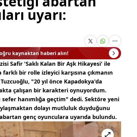
tetiği abartan
arı uyarı:
doğru kaynaktan haberi alın!
isi Safir 'Saklı Kalan Bir Aşk Hikayesi' ile
farklı bir rolle izleyici karşısına çıkmanın
 Tuzcuoğlu, "20 yıl önce Kapadokya'da
akta çalışan bir karakteri oynuyordum.
sefer hanımlığa geçtim" dedi. Sektöre yeni
 paylaşmaktan dolayı mutluluk duyduğunu
i abartan genç oyunculara uyarıda bulundu.