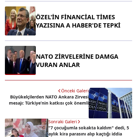
ÖZEL'İN FİNANCİAL TİMES
YAZISINA A HABER'DE TEPKİ
NATO ZİRVELERİNE DAMGA
VURAN ANLAR
Önceki Galeri
Büyükelçilerden NATO Ankara Zirvesi
mesajı: Türkiye’nin katkısı çok önemli
Sonraki Galeri
"7 çocuğumla sokakta kaldım" dedi, 5
aylık kira parasını alıp kaçtığı iddia