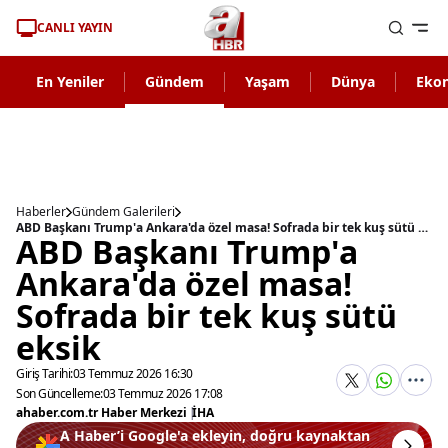
CANLI YAYIN
En Yeniler
Gündem
Yaşam
Dünya
Eko
Haberler
Gündem Galerileri
ABD Başkanı Trump'a Ankara'da özel masa! Sofrada bir tek kuş sütü eksik
ABD Başkanı Trump'a
Ankara'da özel masa!
Sofrada bir tek kuş sütü
eksik
Giriş Tarihi:
03 Temmuz 2026 16:30
Son Güncelleme:
03 Temmuz 2026 17:08
ahaber.com.tr Haber Merkezi
|
İHA
A Haber’i Google'a ekleyin, doğru kaynaktan