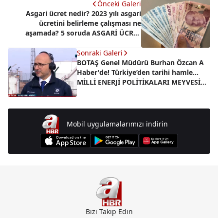
Önceki Galeri
Asgari ücret nedir? 2023 yılı asgari
ücretini belirleme çalışması ne
aşamada? 5 soruda ASGARİ ÜCRET
süreci
Sonraki Galeri
BOTAŞ Genel Müdürü Burhan Özcan A
Haber'de! Türkiye’den tarihi hamle...
MİLLİ ENERJİ POLİTİKALARI MEYVESİNİ
VERDİ
Mobil uygulamalarımızı indirin
Bizi Takip Edin