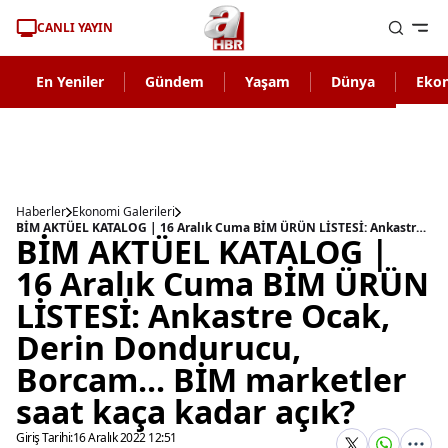
CANLI YAYIN
En Yeniler
Gündem
Yaşam
Dünya
Eko
Haberler
Ekonomi Galerileri
BİM AKTÜEL KATALOG | 16 Aralık Cuma BİM ÜRÜN LİSTESİ: Ankastre Ocak, Derin Dondurucu, Borcam... BİM marketler saat kaça kadar açık?
BİM AKTÜEL KATALOG |
16 Aralık Cuma BİM ÜRÜN
LİSTESİ: Ankastre Ocak,
Derin Dondurucu,
Borcam... BİM marketler
saat kaça kadar açık?
Giriş Tarihi:
16 Aralık 2022 12:51