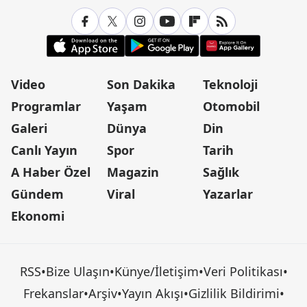
Video
Son Dakika
Teknoloji
Programlar
Yaşam
Otomobil
Galeri
Dünya
Din
Canlı Yayın
Spor
Tarih
A Haber Özel
Magazin
Sağlık
Gündem
Viral
Yazarlar
Ekonomi
RSS
•
Bize Ulaşın
•
Künye/İletişim
•
Veri Politikası
•
Frekanslar
•
Arşiv
•
Yayın Akışı
•
Gizlilik Bildirimi
•