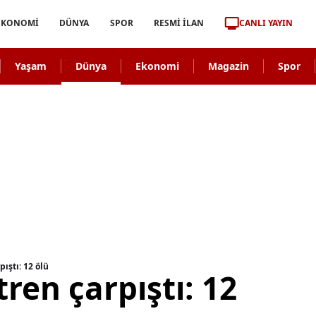
CANLI YAYIN
EKONOMİ
DÜNYA
SPOR
RESMİ İLAN
Yaşam
Dünya
Ekonomi
Magazin
Spor
pıştı: 12 ölü
 tren çarpıştı: 12