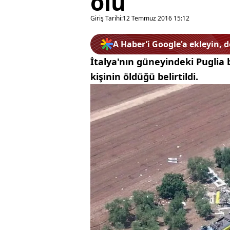
ölü
Giriş Tarihi:
12 Temmuz 2016 15:12
A Haber’i Google'a ekleyin, 
İtalya'nın güneyindeki Puglia 
kişinin öldüğü belirtildi.