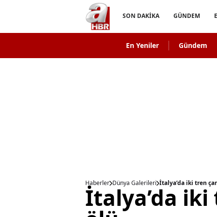
SON DAKİKA
GÜNDEM
En Yeniler
Gündem
Haberler
Dünya Galerileri
İtalya’da iki tren çar
İtalya’da iki