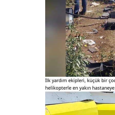
İlk yardım ekipleri, küçük bir 
helikopterle en yakın hastaneye 