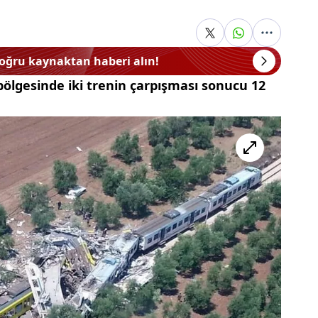
doğru kaynaktan haberi alın!
bölgesinde iki trenin çarpışması sonucu 12