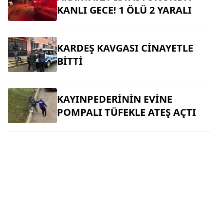
KANLI GECE! 1 ÖLÜ 2 YARALI
KARDEŞ KAVGASI CİNAYETLE
BİTTİ
KAYINPEDERİNİN EVİNE
POMPALI TÜFEKLE ATEŞ AÇTI