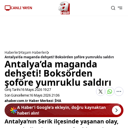
CANLI YAYIN
Haberler
Yaşam Haberleri
Antalya’da maganda dehşeti! Boksörden şoföre yumruklu saldırı
Antalya’da maganda
dehşeti! Boksörden
şoföre yumruklu saldırı
Giriş Tarihi:
16 Mayıs 2026 19:27
Son Güncelleme:
16 Mayıs 2026 21:06
ahaber.com.tr Haber Merkezi
|
İHA
A Haber’i Google'a ekleyin, doğru kaynaktan
haberi alın!
Antalya’nın Serik ilçesinde yaşanan olay,