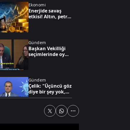
Ekonomi
Enerjide savaş
etkisi! Altın, petrol
ve faiz dengesi
yeniden
şekilleniyor
Gündem
Başkan Vekilliği
seçimlerinde oy
iptali skandalı!
Gündem
Çelik: "Üçüncü göz
diye bir şey yok,
sadece milli göz
vardır"
Gündem
FETÖ'nün kritik
yapılanması ve 15