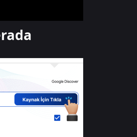
Temmuz'a giden
süreç!
Dünya
erada
Alman
komutandan
nükleer kıyamet
uyarısı: "50 yıl
nükleer kış
yaşayabiliriz"
Spor
Dünya yıldızı
Salah Trabzon'da