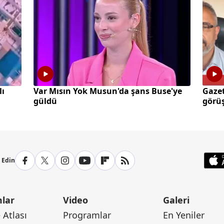
lı
Var Mısın Yok Musun'da şans Buse'ye
Gazet
güldü
görüş
p Edin
lar
Video
Galeri
Atlası
Programlar
En Yeniler