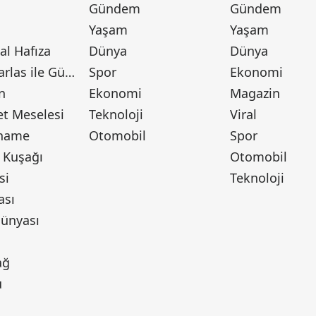
Gündem
Gündem
Yaşam
Yaşam
l Hafıza
Dünya
Dünya
Canan Barlas ile Gündem
Spor
Ekonomi
n
Ekonomi
Magazin
t Meselesi
Teknoloji
Viral
tname
Otomobil
Spor
 Kuşağı
Otomobil
si
Teknoloji
ası
ünyası
ı
ağ
u