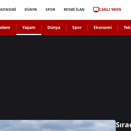
CANLI YAYIN
EKONOMİ
DÜNYA
SPOR
RESMİ İLAN
ndem
Yaşam
Dünya
Spor
Ekonomi
Tek
Sıra