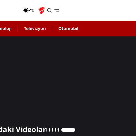
-°C
noloji
Televizyon
Otomobil
daki Videolar