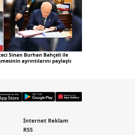
eci Sinan Burhan Bahçeli ile
Başkan Vekilliği se
mesinin ayrıntılarını paylaştı
skandalı!
İnternet Reklam
RSS