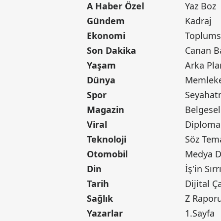
A Haber Özel
Yaz Boz
Gündem
Kadraj
Ekonomi
Toplumsa
Son Dakika
Yaşam
Arka Pla
Dünya
Memleke
Spor
Seyaha
Magazin
Belgesel
Viral
Diploma
Teknoloji
Söz Tem
Otomobil
Medya D
Din
İş'in Sırr
Tarih
Dijital Ç
Sağlık
Z Rapor
Yazarlar
1.Sayfa