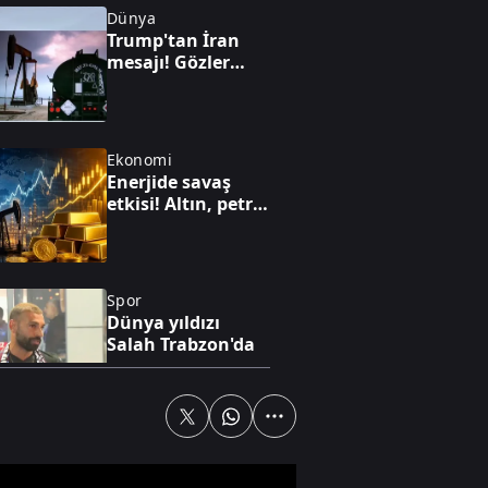
Dünya
Trump'tan İran
mesajı! Gözler
Hürmüz'de: Kritik
anlaşma iddiası
Ekonomi
Enerjide savaş
etkisi! Altın, petrol
ve faiz dengesi
yeniden
şekilleniyor
Spor
Dünya yıldızı
Salah Trabzon'da
Gündem
FETÖ'nün kritik
yapılanması ve 15