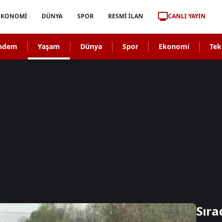
CANLI YAYIN
EKONOMİ
DÜNYA
SPOR
RESMİ İLAN
ndem
Yaşam
Dünya
Spor
Ekonomi
Tek
Sıra