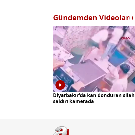
Gündemden Videolar
Diyarbakır'da kan donduran silah
saldırı kamerada