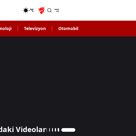
-°C
noloji
Televizyon
Otomobil
daki Videolar