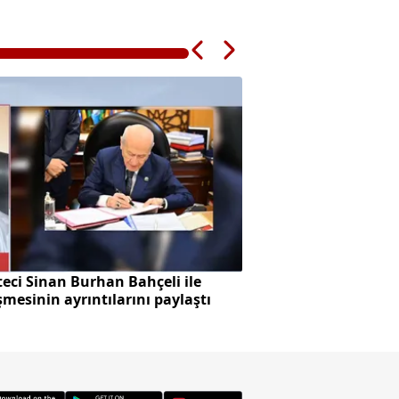
eci Sinan Burhan Bahçeli ile
Başkan Vekilliği se
mesinin ayrıntılarını paylaştı
skandalı!