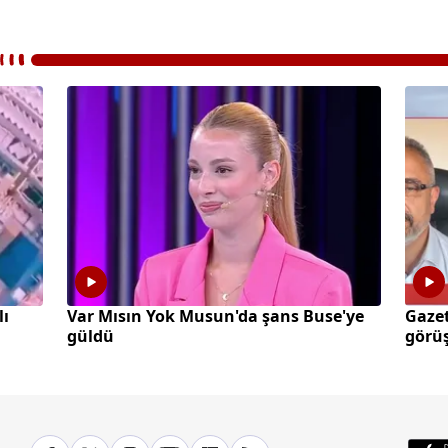
lı
Var Mısın Yok Musun'da şans Buse'ye
Gazet
güldü
görüş