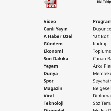
Bizi Taki
Video
Program
Canlı Yayın
Düşünce 
A Haber Özel
Yaz Boz
Gündem
Kadraj
Ekonomi
Toplumsa
Son Dakika
Yaşam
Arka Pla
Dünya
Memleke
Spor
Seyaha
Magazin
Belgesel
Viral
Diploma
Teknoloji
Söz Tem
Otomobil
Medya D