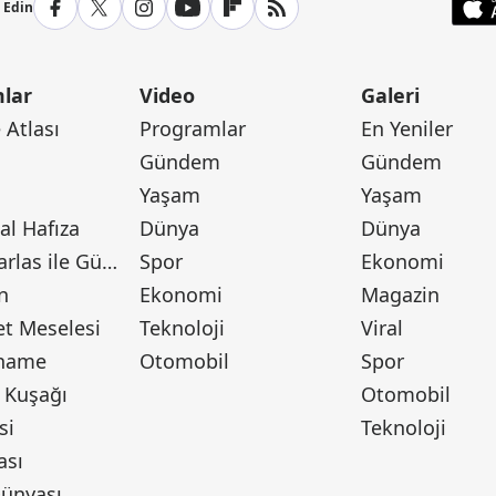
p Edin
lar
Video
Galeri
Atlası
Programlar
En Yeniler
Gündem
Gündem
Yaşam
Yaşam
l Hafıza
Dünya
Dünya
Canan Barlas ile Gündem
Spor
Ekonomi
n
Ekonomi
Magazin
t Meselesi
Teknoloji
Viral
tname
Otomobil
Spor
 Kuşağı
Otomobil
si
Teknoloji
ası
ünyası