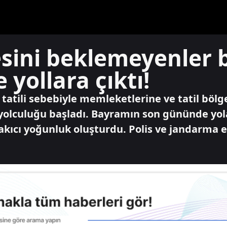
mesini beklemeyenler
yollara çıktı!
atili sebebiyle memleketlerine ve tatil bölg
yolculuğu başladı. Bayramın son gününde yol
kıcı yoğunluk oluşturdu. Polis ve jandarma ek