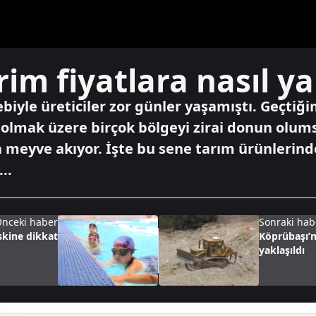
rim fiyatlara nasıl ya
ebiyle üreticiler zor günler yaşamıştı. Geçtiğim
 olmak üzere birçok bölgeyi zirai donun olum
 meyve akıyor. İşte bu sene tarım ürünlerinde
..
nceki haber
Sonraki hab
skine dikkat
Köprübaşı’n
yaklaşıldı