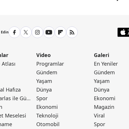
p Edin
lar
Video
Galeri
Atlası
Programlar
En Yeniler
Gündem
Gündem
Yaşam
Yaşam
l Hafıza
Dünya
Dünya
Canan Barlas ile Gündem
Spor
Ekonomi
n
Ekonomi
Magazin
t Meselesi
Teknoloji
Viral
tname
Otomobil
Spor