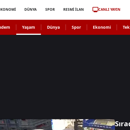
CANLI YAYIN
EKONOMİ
DÜNYA
SPOR
RESMİ İLAN
ndem
Yaşam
Dünya
Spor
Ekonomi
Tek
Sıra