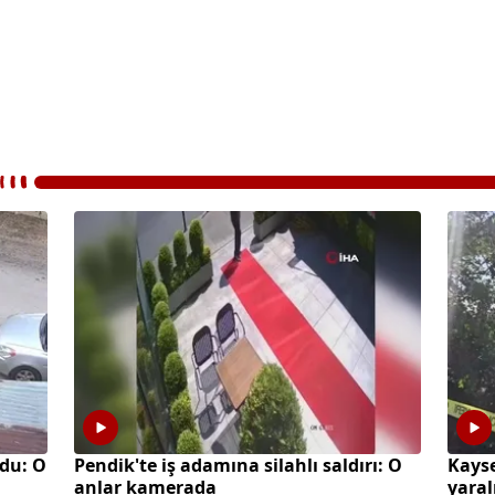
ğdu: O
Pendik'te iş adamına silahlı saldırı: O
Kayse
anlar kamerada
yaral