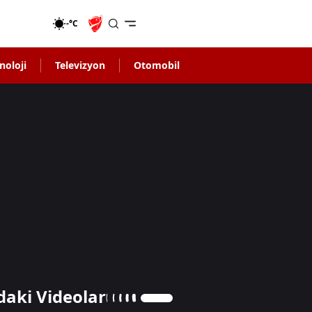
-°C
noloji
Televizyon
Otomobil
daki Videolar