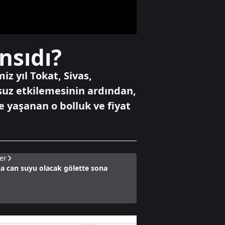
açıklandı, komuta
kademesinde
değişiklik yapıldı
Spor
nsıdı?
Mısırlı yıldız Salah
Trabzonspor'da
iz yıl Tokat, Sivas,
suz etkilemesinin ardından,
 yaşanan o bolluk ve fiyat
Gündem
ÖZEL DOSYA |
Dijital dünyada
kırılma yılı: 2012
er
a can suyu olacak gölette sona