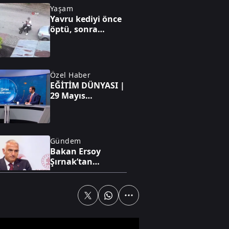
Yaşam
Yavru kediyi önce
öptü, sonra
boğdu: O anlar
kamerada
Özel Haber
EĞİTİM DÜNYASI |
29 Mayıs
Üniversitesi neden
tercih edilmeli?
Gündem
Bakan Ersoy
Şırnak’tan
kütüphanelerdeki
Cumhuriyet
rekorlarını
açıkladı
Gündem
YAŞ toplantısında
alınan kararlar