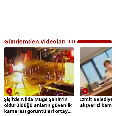
Gündemden Videolar
Şişli'de Nilda Müge Şahin'in
İzmit Belediyes
öldürüldüğü anların güvenlik
alışverişi kame
kamerası görüntüleri ortaya