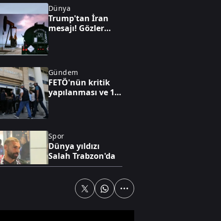
Dünya
Trump'tan İran
mesajı! Gözler
Hürmüz'de: Kritik
anlaşma iddiası
Gündem
FETÖ'nün kritik
yapılanması ve 15
Temmuz'a giden
süreç!
Spor
Dünya yıldızı
Salah Trabzon'da
Dünya
Alman
komutandan