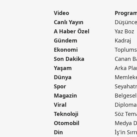
Video
Program
Canlı Yayın
Düşünce 
A Haber Özel
Yaz Boz
Gündem
Kadraj
Ekonomi
Toplumsa
Son Dakika
Yaşam
Arka Pla
Dünya
Memleke
Spor
Seyaha
Magazin
Belgesel
Viral
Diploma
Teknoloji
Söz Tem
Otomobil
Medya D
Din
İş'in Sırr