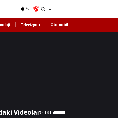
-°C
noloji
Televizyon
Otomobil
daki Videolar