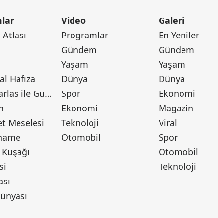
lar
Video
Galeri
Atlası
Programlar
En Yeniler
Gündem
Gündem
Yaşam
Yaşam
l Hafıza
Dünya
Dünya
Canan Barlas ile Gündem
Spor
Ekonomi
n
Ekonomi
Magazin
t Meselesi
Teknoloji
Viral
tname
Otomobil
Spor
 Kuşağı
Otomobil
si
Teknoloji
ası
ünyası
ı