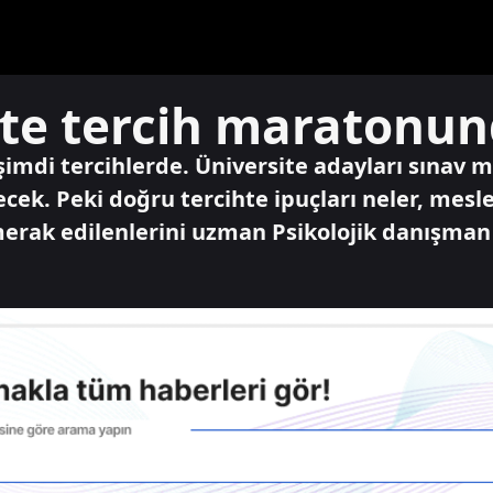
site tercih maratonu
a şimdi tercihlerde. Üniversite adayları sına
recek. Peki doğru tercihte ipuçları neler, mesl
n merak edilenlerini uzman Psikolojik danışm