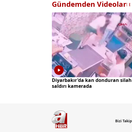
Gündemden Videolar
Diyarbakır'da kan donduran silah
saldırı kamerada
Bizi Taki