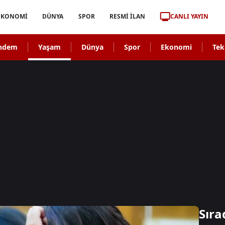
CANLI YAYIN
EKONOMİ
DÜNYA
SPOR
RESMİ İLAN
ndem
Yaşam
Dünya
Spor
Ekonomi
Tek
Sıra