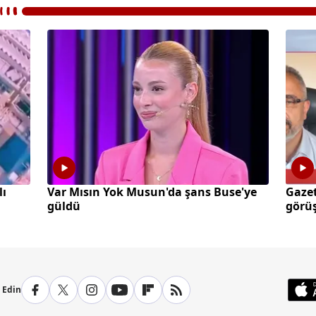
lı
Var Mısın Yok Musun'da şans Buse'ye
Gazet
güldü
görüş
p Edin