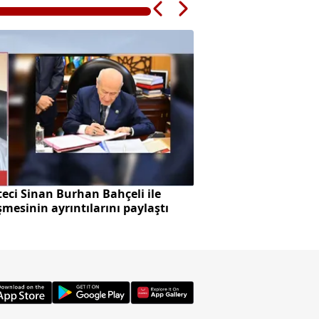
eci Sinan Burhan Bahçeli ile
Başkan Vekilliği se
mesinin ayrıntılarını paylaştı
skandalı!