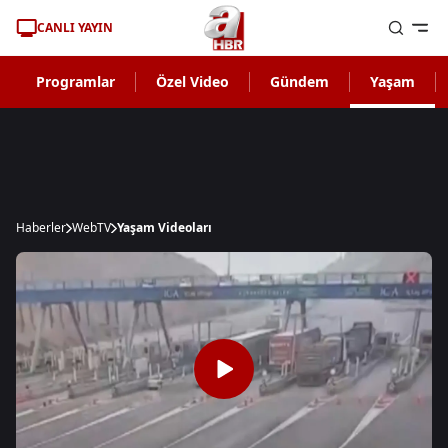
CANLI YAYIN
Programlar
Özel Video
Gündem
Yaşam
Haberler
WebTV
Yaşam Videoları