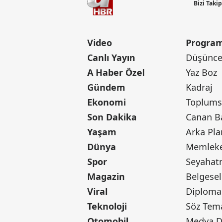
Bizi Taki
Video
Program
Canlı Yayın
Düşünce 
A Haber Özel
Yaz Boz
Gündem
Kadraj
Ekonomi
Toplumsa
Son Dakika
Yaşam
Arka Pla
Dünya
Memleke
Spor
Seyaha
Magazin
Belgesel
Viral
Diploma
Teknoloji
Söz Tem
Otomobil
Medya D