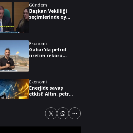
Gündem
Başkan Vekilliği
seçimlerinde oy
iptali skandalı!
Ekonomi
Gabar'da petrol
üretim rekoru
kırıldı
Ekonomi
Enerjide savaş
etkisi! Altın, petrol
ve faiz dengesi
yeniden
şekilleniyor
Gündem
Çelik: "Üçüncü göz
diye bir şey yok,