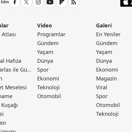
p Edin
lar
Video
Galeri
Atlası
Programlar
En Yeniler
Gündem
Gündem
Yaşam
Yaşam
l Hafıza
Dünya
Dünya
Canan Barlas ile Gündem
Spor
Ekonomi
n
Ekonomi
Magazin
t Meselesi
Teknoloji
Viral
tname
Otomobil
Spor
 Kuşağı
Otomobil
si
Teknoloji
ası
ünyası