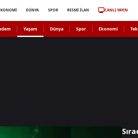
CANLI YAYIN
EKONOMİ
DÜNYA
SPOR
RESMİ İLAN
ndem
Yaşam
Dünya
Spor
Ekonomi
Tek
Sıra