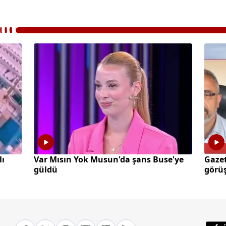
lı
Var Mısın Yok Musun'da şans Buse'ye
Gazet
güldü
görüş