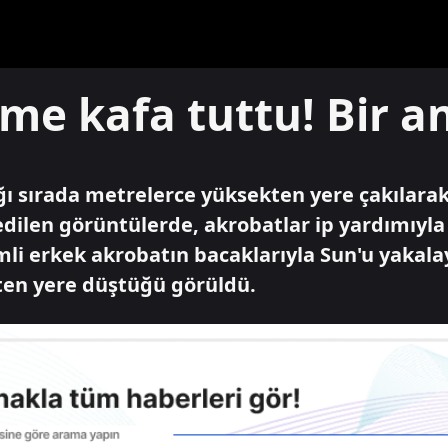
üme kafa tuttu! Bir a
ığı sırada metrelerce yüksekten yere çakılarak
edilen görüntülerde, akrobatlar ip yardımıyl
mli erkek akrobatın bacaklarıyla Sun'u yakala
ten yere düştüğü görüldü.