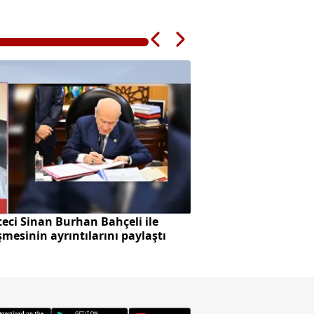
eci Sinan Burhan Bahçeli ile
Başkan Vekilliği se
mesinin ayrıntılarını paylaştı
skandalı!