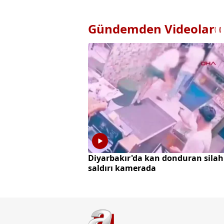
Gündemden Videolar
Diyarbakır'da kan donduran silah
saldırı kamerada