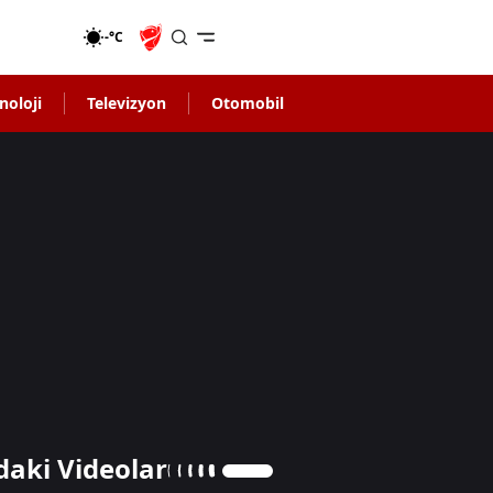
-°C
noloji
Televizyon
Otomobil
daki Videolar