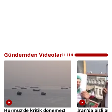
Gündemden Videolar
Hürmüz'de kritik dönemeç!
İran'da gizli gü