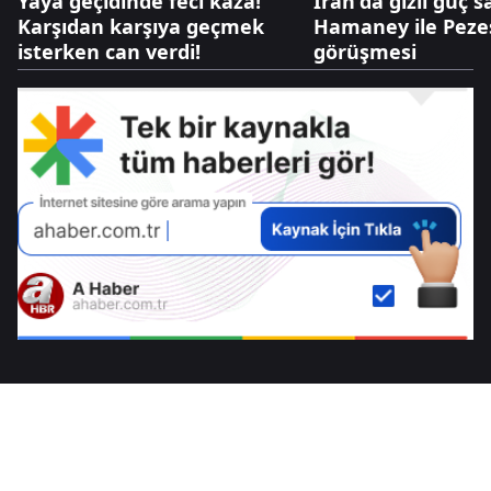
Yaya geçidinde feci kaza!
İran'da gizli güç s
Karşıdan karşıya geçmek
Hamaney ile Pezeş
isterken can verdi!
görüşmesi