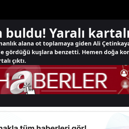
 buldu! Yaralı kartal
anlık alana ot toplamaya giden Ali Çetinkaya 
rde gördüğü kuşlara benzetti. Hemen doğa ko
alı çıktı.