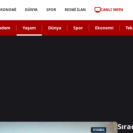
CANLI YAYIN
EKONOMİ
DÜNYA
SPOR
RESMİ İLAN
ndem
Yaşam
Dünya
Spor
Ekonomi
Tek
Sıra