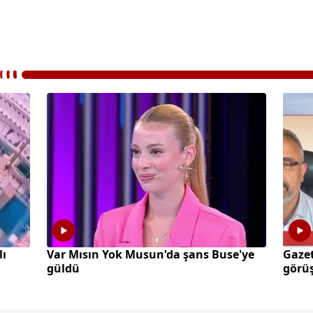
lı
Var Mısın Yok Musun'da şans Buse'ye
Gazet
güldü
görüş