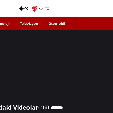
-°C
noloji
Televizyon
Otomobil
daki Videolar