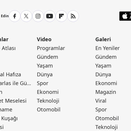
p Edin
lar
Video
Galeri
Atlası
Programlar
En Yeniler
Gündem
Gündem
Yaşam
Yaşam
l Hafıza
Dünya
Dünya
Canan Barlas ile Gündem
Spor
Ekonomi
n
Ekonomi
Magazin
t Meselesi
Teknoloji
Viral
tname
Otomobil
Spor
 Kuşağı
Otomobil
si
Teknoloji