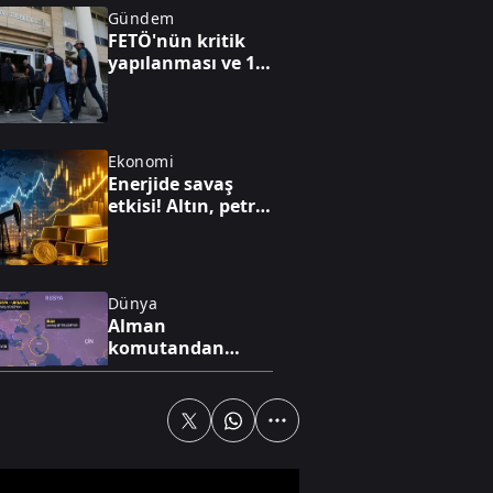
Gündem
FETÖ'nün kritik
yapılanması ve 15
Temmuz'a giden
süreç!
Ekonomi
Enerjide savaş
etkisi! Altın, petrol
ve faiz dengesi
yeniden
şekilleniyor
Dünya
Alman
komutandan
nükleer kıyamet
uyarısı: "50 yıl
nükleer kış
yaşayabiliriz"
Spor
Dünya yıldızı
Salah Trabzon'da