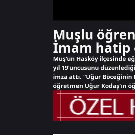
Muşlu öğrenc
İmam hatip ö
Muş'un Hasköy ilçesinde e
yıl 19'uncusunu düzenlediği
imza attı. "Uğur Böceğinin
öğretmen Uğur Kodaş'ın öğre