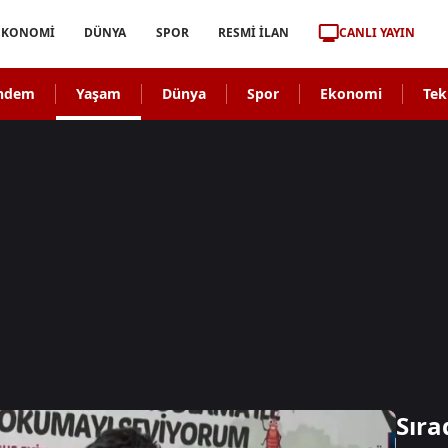
CANLI YAYIN
EKONOMİ
DÜNYA
SPOR
RESMİ İLAN
ndem
Yaşam
Dünya
Spor
Ekonomi
Tek
Sıra