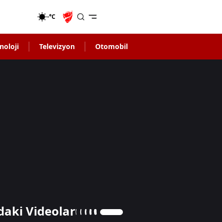
-°C
noloji
Televizyon
Otomobil
daki Videolar