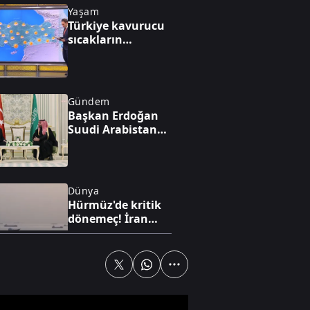
Yaşam
Türkiye kavurucu
sıcakların
pençesinde
Gündem
Başkan Erdoğan
Suudi Arabistan
yolcusu
Dünya
Hürmüz'de kritik
dönemeç! İran
taviz mi verdi? A
Haber’de çarpıcı
analiz
Gündem
Süreç yasasında
hangi maddeler