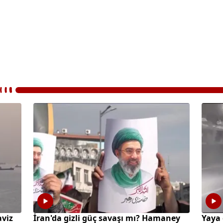
aviz
İran'da gizli güç savaşı mı? Hamaney
Yaya 