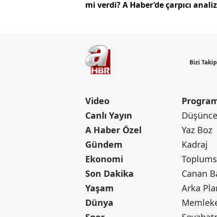
mi verdi? A Haber’de çarpıcı analiz
Bizi Taki
Video
Program
Canlı Yayın
Düşünce 
A Haber Özel
Yaz Boz
Gündem
Kadraj
Ekonomi
Toplumsa
Son Dakika
Yaşam
Arka Pla
Dünya
Memleke
Spor
Seyaha