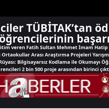
iler TÜBİTAK’tan ödü
ğrencilerinin başarı
ğitim veren Fatih Sultan Mehmet İmam Hatip 
 Ortaokullar Arası Araştırma Projeleri Yarışm
 Rüyası: Bilgisayarsız Kodlama ile Okumayı Ö
ncileri 2 bin 500 proje arasından birinci çıkt