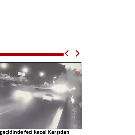
geçidinde feci kaza! Karşıdan
SpaceX roketi Ay'a 