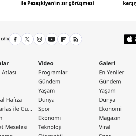
ile Pezeşkiyan’ın sır görüşmesi
karşı
p Edin
lar
Video
Galeri
Atlası
Programlar
En Yeniler
Gündem
Gündem
Yaşam
Yaşam
l Hafıza
Dünya
Dünya
Canan Barlas ile Gündem
Spor
Ekonomi
n
Ekonomi
Magazin
t Meselesi
Teknoloji
Viral
tname
Otomobil
Spor