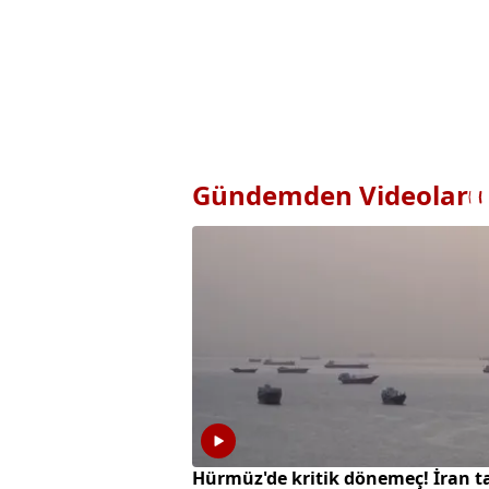
Gündemden Videolar
Hürmüz'de kritik dönemeç! İran t