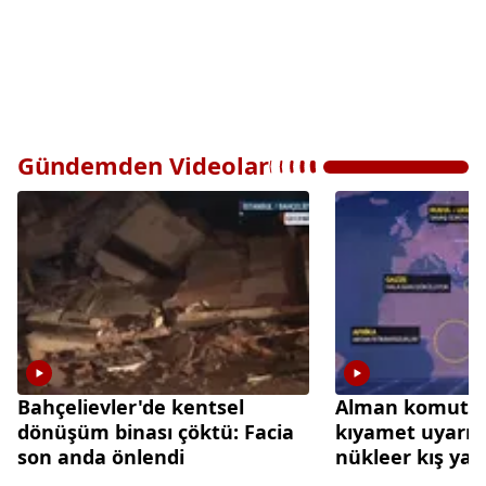
Gündemden Videolar
Bahçelievler'de kentsel
Alman komutan
dönüşüm binası çöktü: Facia
kıyamet uyarısı:
son anda önlendi
nükleer kış yaşa