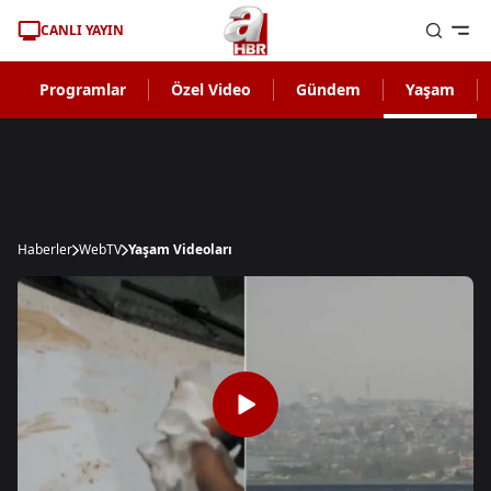
CANLI YAYIN
Programlar
Özel Video
Gündem
Yaşam
Haberler
WebTV
Yaşam Videoları