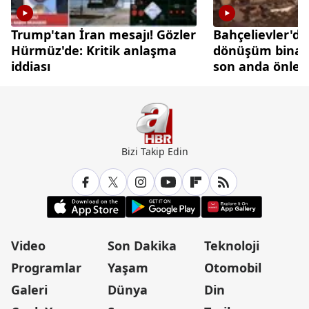
Trump'tan İran mesajı! Gözler
Bahçelievler'de
Hürmüz'de: Kritik anlaşma
dönüşüm binası
iddiası
son anda önlen
Bizi Takip Edin
Video
Son Dakika
Teknoloji
Programlar
Yaşam
Otomobil
Galeri
Dünya
Din