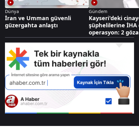
Dünya
Gündem
İran ve Umman güvenli
Kayseri'deki cinay
güzergahta anlaştı
şüphelilerine İHA 
operasyon: 2 gözal