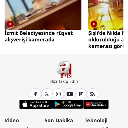
İzmit Belediyesinde rüşvet
Şişli'de Nilda 
alışverişi kamerada
öldürüldüğü an
kamerası görün
çıktı
Bizi Takip Edin
Video
Son Dakika
Teknoloji