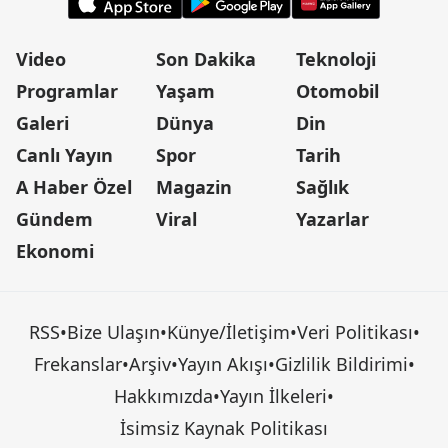
Video
Son Dakika
Teknoloji
Programlar
Yaşam
Otomobil
Galeri
Dünya
Din
Canlı Yayın
Spor
Tarih
A Haber Özel
Magazin
Sağlık
Gündem
Viral
Yazarlar
Ekonomi
RSS
•
Bize Ulaşın
•
Künye/İletişim
•
Veri Politikası
•
Frekanslar
•
Arşiv
•
Yayın Akışı
•
Gizlilik Bildirimi
•
Hakkımızda
•
Yayın İlkeleri
•
İsimsiz Kaynak Politikası