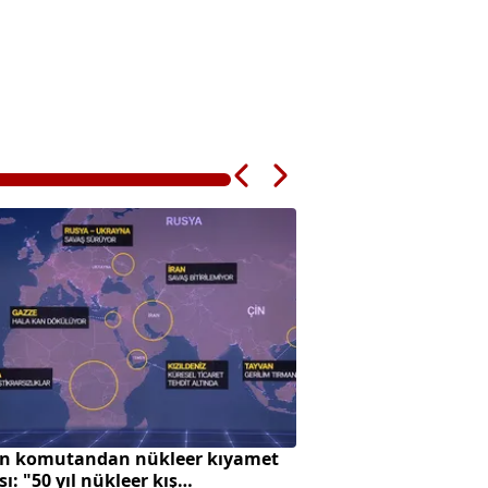
n komutandan nükleer kıyamet
Avrupa'da zeytin ü
sı: "50 yıl nükleer kış
Türkiye'ye çevrildi