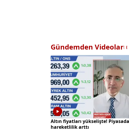
Gündemden Videolar
Altın fiyatları yükselişte! Piyasad
hareketlilik arttı