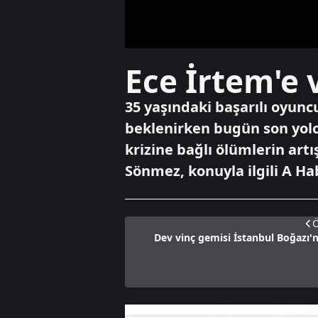
Ece İrtem'e
35 yaşındaki başarılı oyunc
beklenirken bugün son yol
krizine bağlı ölümlerin artı
Sönmez, konuyla ilgili A Ha
Ö
Dev vinç gemisi İstanbul Boğazı'