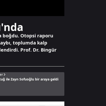
operasyonda 62,9
kilogram
uyuşturucu ele
geçirildi
Yaşam
ı'nda
Bahçelievler'de
riskli binanın
kontrollü
sa boğdu. Otopsi raporu
yıkımına başlandı
aybı, toplumda kalp
endirdi. Prof. Dr. Bingür
Yaşam
Adana'da trafikte
testereyle saldırı
anı kamerada
er
tuğ ile Zayn Sofuoğlu bir araya geldi