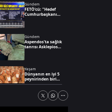
Gündem
FETÖ'cü: "Hedef
Cumhurbaşkanını
sağ ele
geçirmekti!"
Gündem
Aspendos'ta sağlık
tanrısı Asklepios
ve oğlunun 2,20
metrelik heykeli
bulundu
Yaşam
Dünyanın en iyi 5
peynirinden biri
Divle peyniri
Gündem
İstanbul'da
düzenlenen