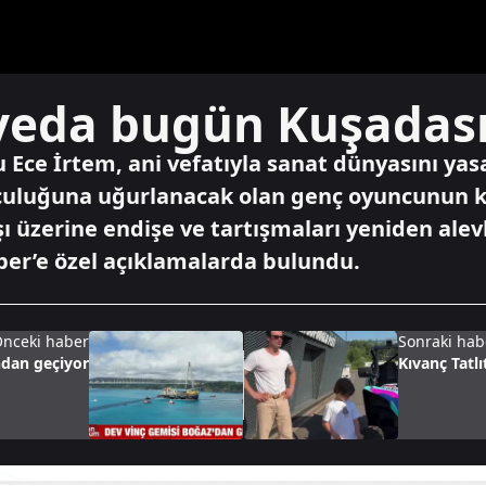
 veda bugün Kuşadas
u Ece İrtem, ani vefatıyla sanat dünyasını ya
culuğuna uğurlanacak olan genç oyuncunun k
şı üzerine endişe ve tartışmaları yeniden alevl
ber’e özel açıklamalarda bulundu.
nceki haber
Sonraki hab
ndan geçiyor
Kıvanç Tatlı