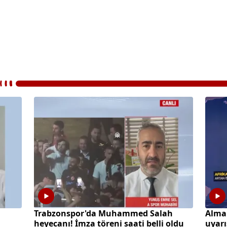
a
Trabzonspor'da Muhammed Salah
Alma
heyecanı! İmza töreni saati belli oldu
uyarı