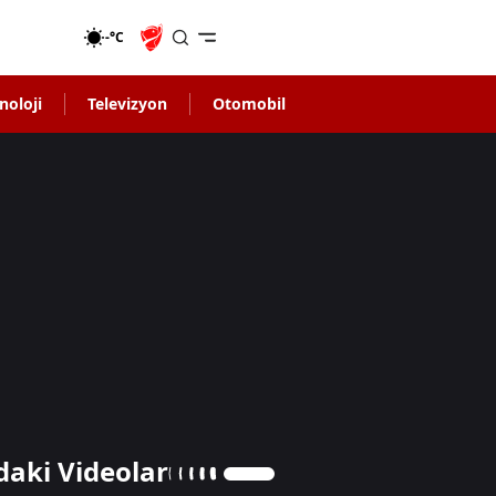
-°C
noloji
Televizyon
Otomobil
daki Videolar