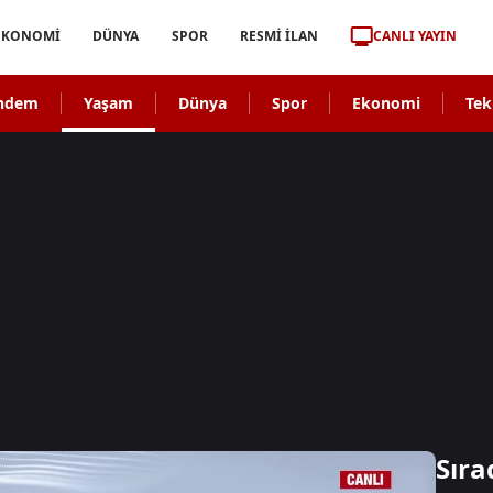
CANLI YAYIN
EKONOMİ
DÜNYA
SPOR
RESMİ İLAN
ndem
Yaşam
Dünya
Spor
Ekonomi
Tek
Sıra