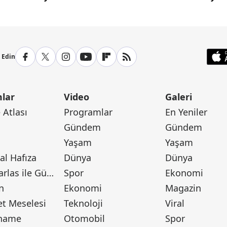
yaşay
p Edin
lar
Video
Galeri
Atlası
Programlar
En Yeniler
Gündem
Gündem
Yaşam
Yaşam
l Hafıza
Dünya
Dünya
Canan Barlas ile Gündem
Spor
Ekonomi
n
Ekonomi
Magazin
t Meselesi
Teknoloji
Viral
tname
Otomobil
Spor